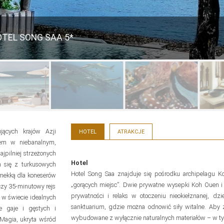
TEL SONG SAA 5*
jących krajów Azji
HOTEL
ATRAKCJE
sem w niebanalnym,
jpilniej strzeżonych
Hotel
h się z turkusowych
Hotel Song Saa znajduje się pośrodku archipelagu K
 mekką dla koneserów
„gorących miejsc”. Dwie prywatne wysepki Koh Ouen i
czy 35-minutowy rejs
prywatności i relaks w otoczeniu nieokiełznanej, dz
 w świecie idealnych
sanktuarium, gdzie można odnowić siły witalne. Aby z
e gaje i gęstych i
wybudowane z wyłącznie naturalnych materiałów – w t
 Magia, ukryta wśród