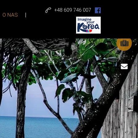
+48 609 746 007
O NAS
0