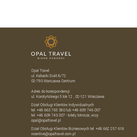
Opal Travel
ul. Kabacki Dukt 8/72
02-793
Warszawa
Centrum
Adres do korespondencji:
ul. Korotyńskiego 5 lok.12 , 02-121 Wraszawa
Dział Obsługi Klientów Indywidualnych
tel:
+48 663 765 380
lub
+48 609 746 007
tel:
+48 609 743 007
- bilety lotnicze, wizy
opal@opaltravel.pl
Dział Obsługi Klientów Biznesowych tel:
+48 662 257 618
incentive@opaltravel.com.pl