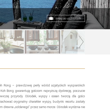
dodaj do ulubionych
oh Rong – prawdziwej perły wśród azjatyckich wyspiarskich
 Koh Bong gwarantują gościom najwyższą dyskrecję, poczucie
iewiczej przyrody. Ośrodek, wyspy i ocean tworzą dla gości
achować oryginalny charakter wyspy, budynki resortu zostały
ym drewna „oddanego” przez samo morze. Ośrodek wyróżnia nie