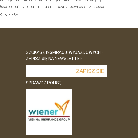
Goście dbający o balans ducha i ciała z pewnością z radością
jnej plaży.
SZUKASZ INSPIRACJI WYJAZDOWYCH ?
ZAPISZ SIĘ NA NEWSLETTER
SPRAWDŹ POLISĘ