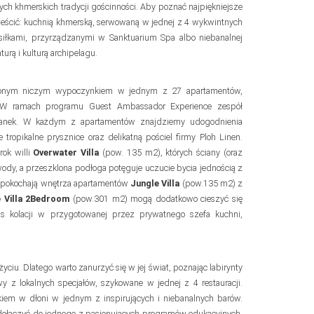
zych khmerskich tradycji gościnności. Aby poznać najpiękniejsze
pieścić: kuchnią khmerską, serwowaną w jednej z 4 wykwintnych
osiłkami, przyrządzanymi w Sanktuarium Spa albo niebanalnej
rą i kulturą archipelagu.
łóconym niczym wypoczynkiem w jednym z 27 apartamentów,
 W ramach programu Guest Ambassador Experience zespół
cianek. W każdym z apartamentów znajdziemy udogodnienia
ropikalne prysznice oraz delikatną pościel firmy Ploh Linen.
rok willi
Overwater Villa
(pow. 135 m2), których ściany (oraz
 wody, a przeszklona podłoga potęguje uczucie bycia jednością z
ni pokochają wnętrza apartamentów
Jungle Villa
(pow.135 m2) z
 Villa 2Bedroom
(pow.301 m2) mogą dodatkowo cieszyć się
as kolacji w przygotowanej przez prywatnego szefa kuchni,
yciu. Dlatego warto zanurzyć się w jej świat, poznając labirynty
 z lokalnych specjałów, szykowane w jednej z 4 restauracji.
nkiem w dłoni w jednym z inspirujących i niebanalnych barów.
 dołączyć do jednego z pasjonujących programów edukacyjnych,