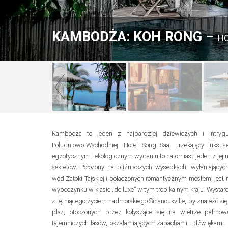
KAMBODŻA: KOH RONG
–
HO
Kambodża to jeden z najbardziej dziewiczych i intrygu
Południowo-Wschodniej. Hotel Song Saa, urzekający luksu
egzotycznym i ekologicznym wydaniu to natomiast jeden z jej na
sekretów. Położony na bliźniaczych wysepkach, wyłaniającyc
wód Zatoki Tajskiej i połączonych romantycznym mostem, jest
wypoczynku w klasie „de luxe” w tym tropikalnym kraju. Wystar
z tętniącego życiem nadmorskiego Sihanoukville, by znaleźć się
plaż, otoczonych przez kołyszące się na wietrze palmow
tajemniczych lasów, oszałamiających zapachami i dźwiękami.