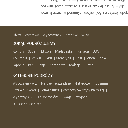
pozwalających dotknąć z bliska dzikiej natury wysp. 
wezmą udział w porannych sesjach jogi na czystej, spoko
Oferta:
Wyprawy
Wypoczynek
Incentive
Wizy
DOKĄD PODRÓŻUJEMY
Komory
Sudan
Etiopia
Madagaskar
Kanada
USA
Kolumbia
Boliwia
Peru
Argentyna
Fidżi
Tonga
Indie
Japonia
Iran
Rosja
Kambodża
Malezja
Birma
KATEGORIE PODRÓŻY
Wypoczynek A-Z
Najpiękniejsze plaże
Nietypowe
Rodzinnie
Hotele butikowe
Hotele deluxe
Wypoczynek szyty na miarę
Wyprawy A-Z
Dla koneserów
Uwaga! Przygoda!
Dla rodzin z dziećmi