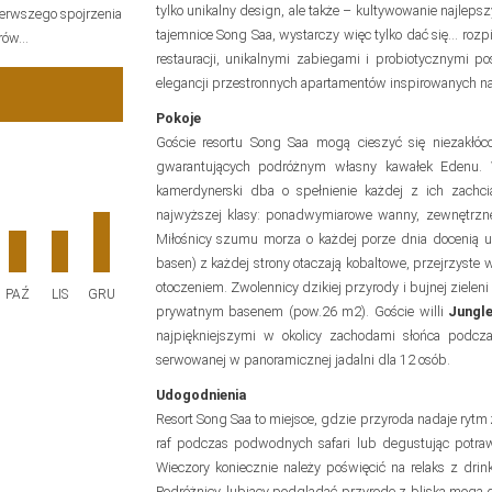
tylko unikalny design, ale także – kultywowanie najleps
ierwszego spojrzenia
tajemnice Song Saa, wystarczy więc tylko dać się… roz
erów…
restauracji, unikalnymi zabiegami i probiotycznymi p
elegancji przestronnych apartamentów inspirowanych natu
Pokoje
Goście resortu Song Saa mogą cieszyć się niezak
gwarantujących podróżnym własny kawałek Edenu.
kamerdynerski dba o spełnienie każdej z ich zach
najwyższej klasy: ponadwymiarowe wanny, zewnętrzne t
Miłośnicy szumu morza o każdej porze dnia docenią u
basen) z każdej strony otaczają kobaltowe, przejrzyste
otoczeniem. Zwolennicy dzikiej przyrody i bujnej ziele
PAŹ
LIS
GRU
prywatnym basenem (pow.26 m2). Goście willi
Jungle
najpiękniejszymi w okolicy zachodami słońca podcz
serwowanej w panoramicznej jadalni dla 12 osób.
Udogodnienia
Resort Song Saa to miejsce, gdzie przyroda nadaje rytm ż
raf podczas podwodnych safari lub degustując potrawy
Wieczory koniecznie należy poświęcić na relaks z dri
Podróżnicy, lubiący podglądać przyrodę z bliska mogą