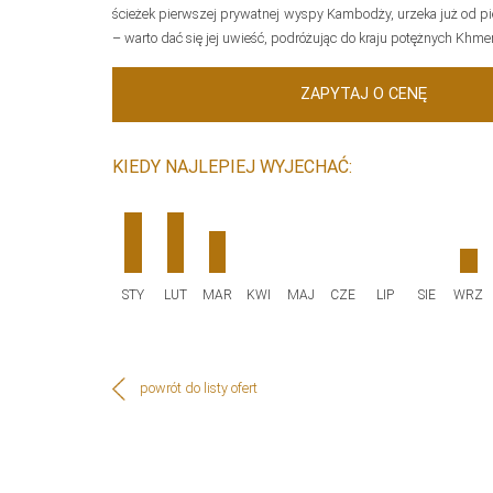
ścieżek pierwszej prywatnej wyspy Kambodży, urzeka już od p
– warto dać się jej uwieść, podróżując do kraju potężnych Khm
ZAPYTAJ O CENĘ
KIEDY NAJLEPIEJ WYJECHAĆ:
STY
LUT
MAR
KWI
MAJ
CZE
LIP
SIE
WRZ
powrót do listy ofert