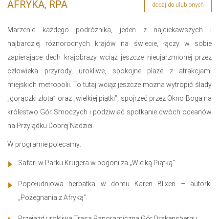
AFRYKA, RPA
dodaj do ulubionych
Marzenie każdego podróżnika, jeden z najciekawszych i
najbardziej różnorodnych krajów na świecie, łączy w sobie
zapierające dech krajobrazy wciąż jeszcze nieujarzmionej przez
człowieka przyrody, urokliwe, spokojne plaże z atrakcjami
miejskich metropolii. To tutaj wciąż jeszcze można wytropić ślady
„gorączki złota” oraz „wielkiej piątki”, spojrzeć przez Okno Boga na
królestwo Gór Smoczych i podziwiać spotkanie dwóch oceanów
na Przylądku Dobrej Nadziei.
W programie polecamy:
Safari w Parku Krugera w pogoni za „Wielką Piątką”.
Popołudniowa herbatka w domu Karen Blixen – autorki
„Pożegnania z Afryką”.
Przejazd urokliwą Trasą Panoramiczną Gór Drakensbergu.