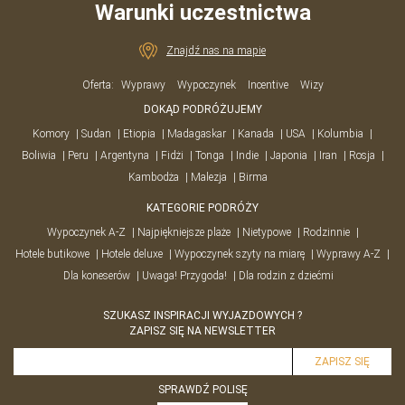
Warunki uczestnictwa
Znajdź nas na mapie
Oferta:
Wyprawy
Wypoczynek
Incentive
Wizy
DOKĄD PODRÓŻUJEMY
Komory
Sudan
Etiopia
Madagaskar
Kanada
USA
Kolumbia
Boliwia
Peru
Argentyna
Fidżi
Tonga
Indie
Japonia
Iran
Rosja
Kambodża
Malezja
Birma
KATEGORIE PODRÓŻY
Wypoczynek A-Z
Najpiękniejsze plaże
Nietypowe
Rodzinnie
Hotele butikowe
Hotele deluxe
Wypoczynek szyty na miarę
Wyprawy A-Z
Dla koneserów
Uwaga! Przygoda!
Dla rodzin z dziećmi
SZUKASZ INSPIRACJI WYJAZDOWYCH ?
ZAPISZ SIĘ NA NEWSLETTER
SPRAWDŹ POLISĘ