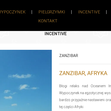
WYPOCZYNEK
PIELGRZYMKI
INCENTIVE
KONTAKT
INCENTIVE
ZANZIBAR
ZANZIBAR, AFRYKA
Błogi relaks nad Oceanem Ind
Wypoczynek na egzotycznej wysp
bardzo przyjaźnie nastawieni or
tej części Afryki.