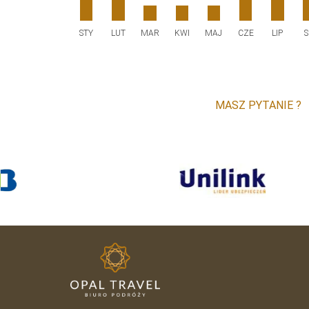
STY
LUT
MAR
KWI
MAJ
CZE
LIP
S
MASZ PYTANIE ?