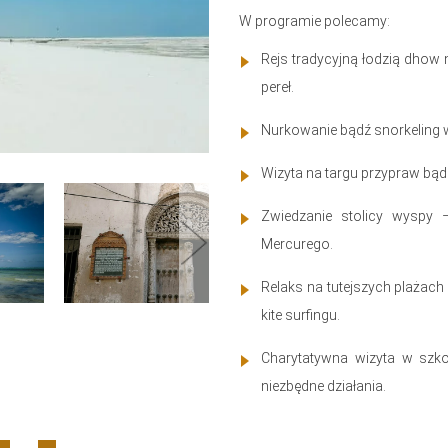
W programie polecamy:
Rejs tradycyjną łodzią dhow
pereł.
Nurkowanie bądź snorkeling w
Wizyta na targu przypraw bą
Zwiedzanie stolicy wyspy
Mercurego.
Relaks na tutejszych plażac
kite surfingu.
Charytatywna wizyta w szko
niezbędne działania.