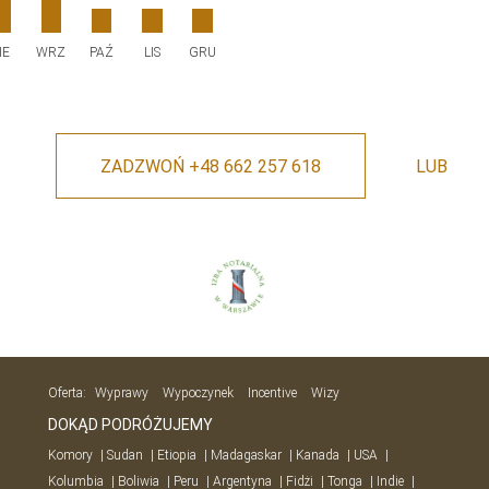
IE
WRZ
PAŹ
LIS
GRU
ZADZWOŃ +48 662 257 618
LUB
Oferta:
Wyprawy
Wypoczynek
Incentive
Wizy
DOKĄD PODRÓŻUJEMY
Komory
Sudan
Etiopia
Madagaskar
Kanada
USA
Kolumbia
Boliwia
Peru
Argentyna
Fidżi
Tonga
Indie