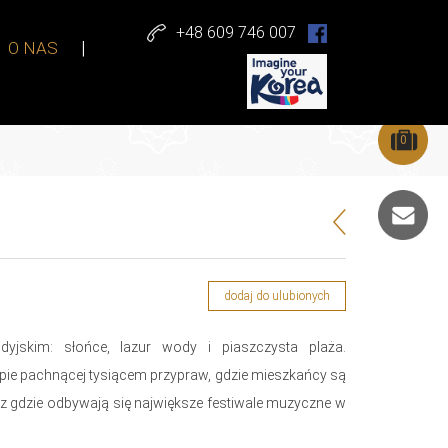
+48 609 746 007
O NAS
0
dodaj do ulubionych
yjskim: słońce, lazur wody i piaszczysta plaża.
ie pachnącej tysiącem przypraw, gdzie mieszkańcy są
az gdzie odbywają się największe festiwale muzyczne w