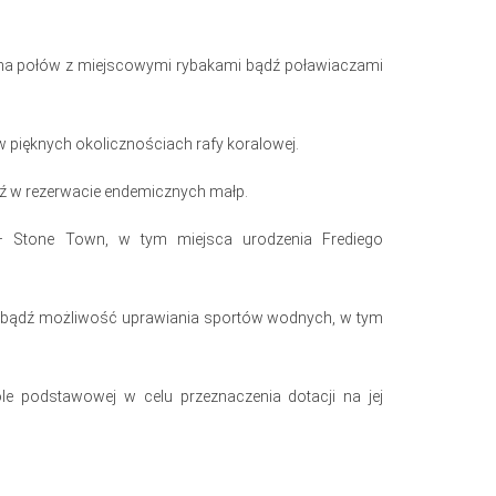
 na połów z miejscowymi rybakami bądź poławiaczami
 pięknych okolicznościach rafy koralowej.
dź w rezerwacie endemicznych małp.
 – Stone Town, w tym miejsca urodzenia Frediego
h bądź możliwość uprawiania sportów wodnych, w tym
le podstawowej w celu przeznaczenia dotacji na jej