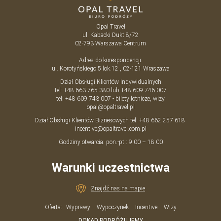
Opal Travel
ul. Kabacki Dukt 8/72
02-793
Warszawa
Centrum
Adres do korespondencji:
ul. Korotyńskiego 5 lok.12 , 02-121 Wraszawa
Dział Obsługi Klientów Indywidualnych
tel:
+48 663 765 380
lub
+48 609 746 007
tel:
+48 609 743 007
- bilety lotnicze, wizy
opal@opaltravel.pl
Dział Obsługi Klientów Biznesowych tel:
+48 662 257 618
incentive@opaltravel.com.pl
Godziny otwarcia: pon.-pt.: 9.00 – 18.00
Warunki uczestnictwa
Znajdź nas na mapie
Oferta:
Wyprawy
Wypoczynek
Incentive
Wizy
DOKĄD PODRÓŻUJEMY