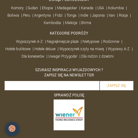
Komory
Sudan
Etiopia
Madagaskar
Kanada
USA
Kolumbia
Boliwia
Peru
Argentyna
Fidżi
Tonga
Indie
Japonia
Iran
Rosja
Kambodża
Malezja
Birma
KATEGORIE PODRÓŻY
Wypoczynek A-Z
Najpiękniejsze plaże
Nietypowe
Rodzinnie
Hotele butikowe
Hotele deluxe
Wypoczynek szyty na miarę
Wyprawy A-Z
Dla koneserów
Uwaga! Przygoda!
Dla rodzin z dziećmi
SZUKASZ INSPIRACJI WYJAZDOWYCH ?
ZAPISZ SIĘ NA NEWSLETTER
SPRAWDŹ POLISĘ