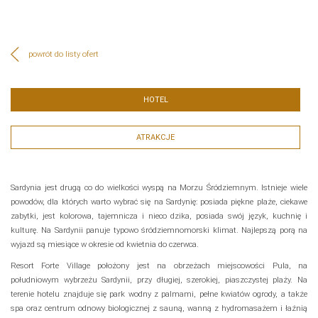
powrót do listy ofert
HOTEL
ATRAKCJE
Sardynia jest drugą co do wielkości wyspą na Morzu Śródziemnym. Istnieje wiele
powodów, dla których warto wybrać się na Sardynię: posiada piękne plaże, ciekawe
zabytki, jest kolorowa, tajemnicza i nieco dzika, posiada swój język, kuchnię i
kulturę. Na Sardynii panuje typowo śródziemnomorski klimat. Najlepszą porą na
wyjazd są miesiące w okresie od kwietnia do czerwca.
Resort Forte Village położony jest na obrzeżach miejscowości Pula, na
południowym wybrzeżu Sardynii, przy długiej, szerokiej, piaszczystej plaży. Na
terenie hotelu znajduje się park wodny z palmami, pełne kwiatów ogrody, a także
spa oraz centrum odnowy biologicznej z sauną, wanną z hydromasażem i łaźnią