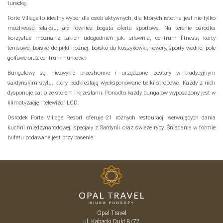
turecką.
Forte Village to idealny wybór dla osób aktywnych, dla których istotna jest nie tylko
możliwość relaksu, ale również bogata oferta sportowa. Na terenie ośrodka
korzystać można z takich udogodnień jak: siłownia, centrum fitness, korty
tenisowe, boisko do piłki nożnej, boisko do koszykówki, rowery, sporty wodne, pole
golfowe oraz centrum nurkowe.
Bungalowy są niezwykle przestronne i urządzone zostały w tradycyjnym
sardyńskim stylu, który podkreślają wyeksponowane belki stropowe. Każdy z nich
dysponuje patio ze stołem i krzesłami. Ponadto każdy bungalow wyposażony jest w
klimatyzację i telewizor LCD.
Ośrodek Forte Village Resort oferuje 21 różnych restauracji serwujących dania
kuchni międzynarodowej, specjały z Sardynii oraz świeże ryby. Śniadanie w formie
bufetu podawane jest przy basenie.
Opal Travel
ul. Kabacki Dukt 8/72