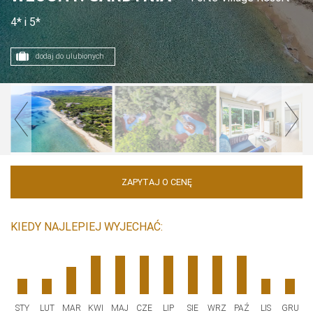
4* i 5*
dodaj do ulubionych
ZAPYTAJ O CENĘ
KIEDY NAJLEPIEJ WYJECHAĆ:
STY
LUT
MAR
KWI
MAJ
CZE
LIP
SIE
WRZ
PAŹ
LIS
GRU