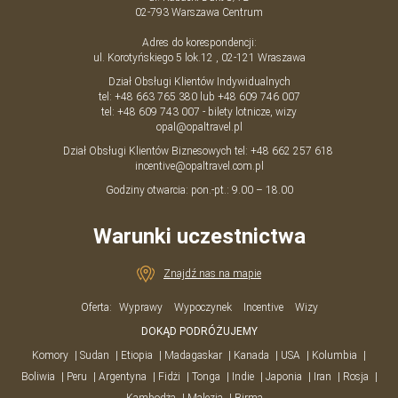
02-793
Warszawa
Centrum
Adres do korespondencji:
ul. Korotyńskiego 5 lok.12 , 02-121 Wraszawa
Dział Obsługi Klientów Indywidualnych
tel:
+48 663 765 380
lub
+48 609 746 007
tel:
+48 609 743 007
- bilety lotnicze, wizy
opal@opaltravel.pl
Dział Obsługi Klientów Biznesowych tel:
+48 662 257 618
incentive@opaltravel.com.pl
Godziny otwarcia: pon.-pt.: 9.00 – 18.00
Warunki uczestnictwa
Znajdź nas na mapie
Oferta:
Wyprawy
Wypoczynek
Incentive
Wizy
DOKĄD PODRÓŻUJEMY
Komory
Sudan
Etiopia
Madagaskar
Kanada
USA
Kolumbia
Boliwia
Peru
Argentyna
Fidżi
Tonga
Indie
Japonia
Iran
Rosja
Kambodża
Malezja
Birma