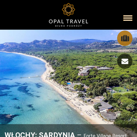
0
WŁOCHY: SARDYNIA
–
Forte Village Resort