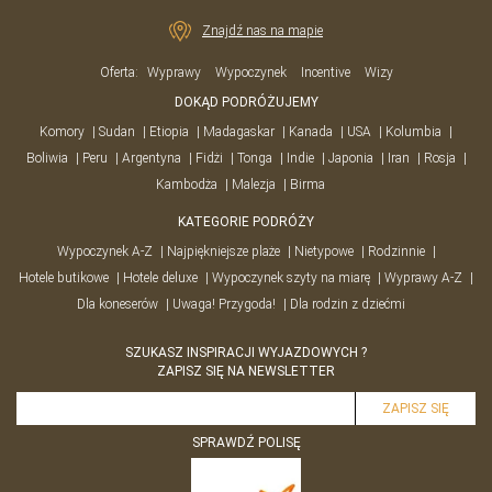
Znajdź nas na mapie
Oferta:
Wyprawy
Wypoczynek
Incentive
Wizy
DOKĄD PODRÓŻUJEMY
Komory
Sudan
Etiopia
Madagaskar
Kanada
USA
Kolumbia
Boliwia
Peru
Argentyna
Fidżi
Tonga
Indie
Japonia
Iran
Rosja
Kambodża
Malezja
Birma
KATEGORIE PODRÓŻY
Wypoczynek A-Z
Najpiękniejsze plaże
Nietypowe
Rodzinnie
Hotele butikowe
Hotele deluxe
Wypoczynek szyty na miarę
Wyprawy A-Z
Dla koneserów
Uwaga! Przygoda!
Dla rodzin z dziećmi
SZUKASZ INSPIRACJI WYJAZDOWYCH ?
ZAPISZ SIĘ NA NEWSLETTER
SPRAWDŹ POLISĘ