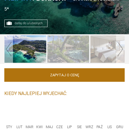
5*
dodaj do ulubionych
ZAPYTAJ O CENĘ
KIEDY NAJLEPIEJ WYJECHAĆ:
STY
LUT
MAR
KWI
MAJ
CZE
LIP
SIE
WRZ
PAŹ
LIS
GRU