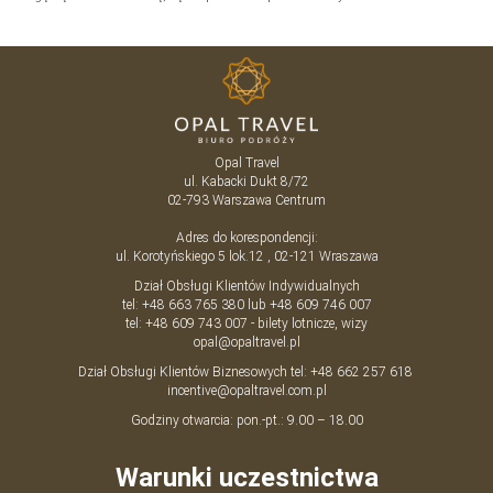
Opal Travel
ul. Kabacki Dukt 8/72
02-793
Warszawa
Centrum
Adres do korespondencji:
ul. Korotyńskiego 5 lok.12 , 02-121 Wraszawa
Dział Obsługi Klientów Indywidualnych
tel:
+48 663 765 380
lub
+48 609 746 007
tel:
+48 609 743 007
- bilety lotnicze, wizy
opal@opaltravel.pl
Dział Obsługi Klientów Biznesowych tel:
+48 662 257 618
incentive@opaltravel.com.pl
Godziny otwarcia: pon.-pt.: 9.00 – 18.00
Warunki uczestnictwa