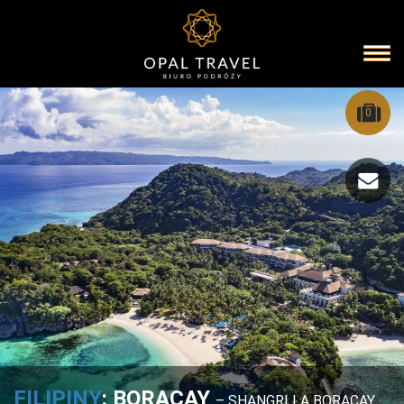
0
FILIPINY
: BORACAY
– SHANGRI LA BORACAY