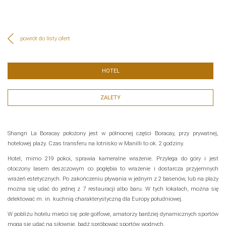
powrót do listy ofert
HOTEL
ZALETY
Shangri La Boracay położony jest w północnej części Boracay, przy prywatnej,
hotelowej plaży. Czas transferu na lotnisko w Manilli to ok. 2 godziny.
Hotel, mimo 219 pokoi, sprawia kameralne wrażenie. Przylega do góry i jest
otoczony lasem deszczowym co pogłębia to wrażenie i dostarcza przyjemnych
wrażeń estetycznych. Po zakończeniu pływania w jednym z 2 basenów, lub na plaży
można się udać do jednej z 7 restauracji albo baru. W tych lokalach, można się
delektować m. in. kuchnią charakterystyczną dla Europy południowej.
W pobliżu hotelu mieści się pole golfowe, amatorzy bardziej dynamicznych sportów
mogą się udać na siłownię, bądź spróbować sportów wodnych.