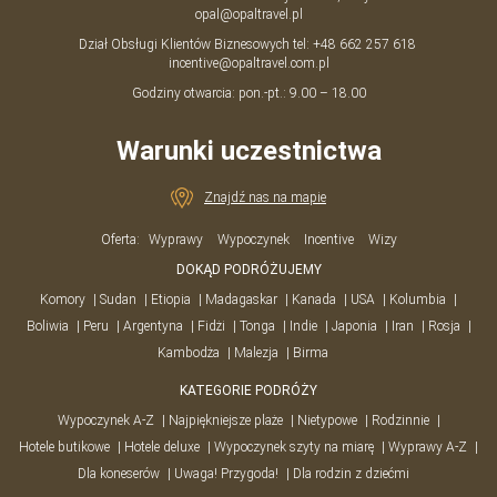
opal@opaltravel.pl
Dział Obsługi Klientów Biznesowych tel:
+48 662 257 618
incentive@opaltravel.com.pl
Godziny otwarcia: pon.-pt.: 9.00 – 18.00
Warunki uczestnictwa
Znajdź nas na mapie
Oferta:
Wyprawy
Wypoczynek
Incentive
Wizy
DOKĄD PODRÓŻUJEMY
Komory
Sudan
Etiopia
Madagaskar
Kanada
USA
Kolumbia
Boliwia
Peru
Argentyna
Fidżi
Tonga
Indie
Japonia
Iran
Rosja
Kambodża
Malezja
Birma
KATEGORIE PODRÓŻY
Wypoczynek A-Z
Najpiękniejsze plaże
Nietypowe
Rodzinnie
Hotele butikowe
Hotele deluxe
Wypoczynek szyty na miarę
Wyprawy A-Z
Dla koneserów
Uwaga! Przygoda!
Dla rodzin z dziećmi