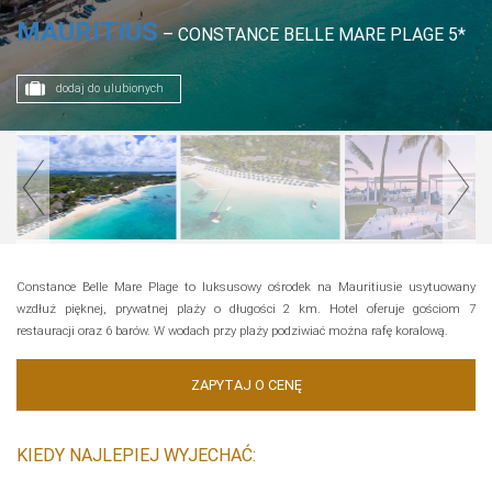
MAURITIUS
– CONSTANCE BELLE MARE PLAGE 5*
dodaj do ulubionych
Constance Belle Mare Plage to luksusowy ośrodek na Mauritiusie usytuowany
wzdłuż pięknej, prywatnej plaży o długości 2 km. Hotel oferuje gościom 7
restauracji oraz 6 barów. W wodach przy plaży podziwiać można rafę koralową.
ZAPYTAJ O CENĘ
KIEDY NAJLEPIEJ WYJECHAĆ: