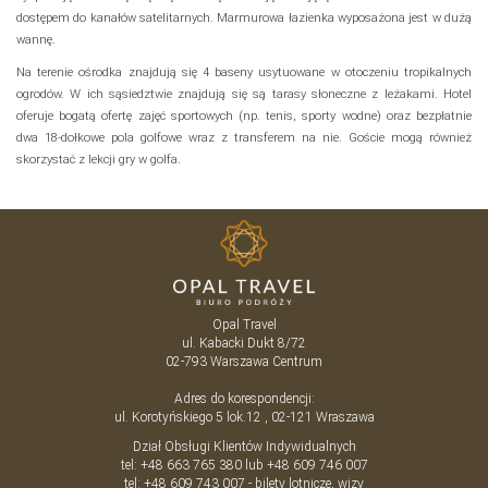
dostępem do kanałów satelitarnych. Marmurowa łazienka wyposażona jest w dużą
wannę.
Na terenie ośrodka znajdują się 4 baseny usytuowane w otoczeniu tropikalnych
ogrodów. W ich sąsiedztwie znajdują się są tarasy słoneczne z leżakami. Hotel
oferuje bogatą ofertę zajęć sportowych (np. tenis, sporty wodne) oraz bezpłatnie
dwa 18-dołkowe pola golfowe wraz z transferem na nie. Goście mogą również
skorzystać z lekcji gry w golfa.
Opal Travel
ul. Kabacki Dukt 8/72
02-793
Warszawa
Centrum
Adres do korespondencji:
ul. Korotyńskiego 5 lok.12 , 02-121 Wraszawa
Dział Obsługi Klientów Indywidualnych
tel:
+48 663 765 380
lub
+48 609 746 007
tel:
+48 609 743 007
- bilety lotnicze, wizy