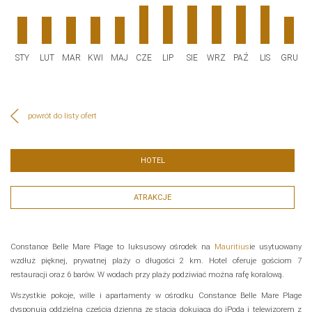
STY
LUT
MAR
KWI
MAJ
CZE
LIP
SIE
WRZ
PAŹ
LIS
GRU
powrót do listy ofert
HOTEL
ATRAKCJE
Constance Belle Mare Plage to luksusowy ośrodek na
Mauritius
ie usytuowany
wzdłuż pięknej, prywatnej plaży o długości 2 km. Hotel oferuje gościom 7
restauracji oraz 6 barów. W wodach przy plaży podziwiać można rafę koralową.
Wszystkie pokoje, wille i apartamenty w ośrodku Constance Belle Mare Plage
dysponują oddzielną częścią dzienną ze stacją dokującą do iPoda i telewizorem z