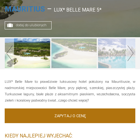
MAURITIUS
–
LUX* BELLE MARE 5*
dodaj do ulubionych
LUX* Belle Mare to prawdziwie luksusowy hotel położony na Mauritiusie, w
nadmorskiej miejscowości Belle Mare, przy pięknej, szerokiej, piaszczystej plaży.
Turkusowe laguny, białe plaże z aksamitnym piaskiem, wszechobecna, soczysta
zieleń i koralowy podwodny świat…czego chcieć więcej?
ZAPYTAJ O CENĘ
KIEDY NAJLEPIEJ WYJECHAĆ: