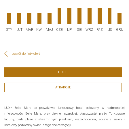
STY
LUT
MAR
KWI
MAJ
CZE
LIP
SIE
WRZ
PAŹ
LIS
GRU
powrót do listy ofert
HOTEL
ATRAKCJE
LUX* Belle Mare to prawdziwie luksusowy hotel położony w nadmorskiej
miejscowości Belle Mare, przy pięknej, szerokiej, piaszczystej plaży. Turkusowe
laguny, białe plaże z aksamitnym piaskiem, wszechobecna, soczysta zieleń i
koralowy podwodny świat…czego chcieć więcej?