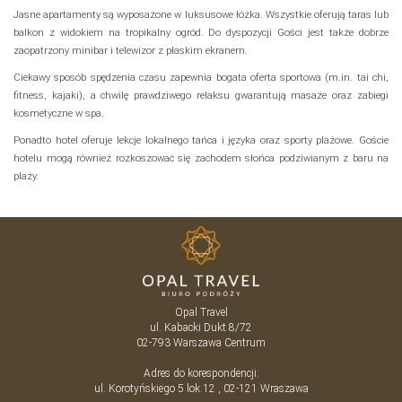
Jasne apartamenty są wyposażone w luksusowe łóżka. Wszystkie oferują taras lub
balkon z widokiem na tropikalny ogród. Do dyspozycji Gości jest także dobrze
zaopatrzony minibar i telewizor z płaskim ekranem.
Ciekawy sposób spędzenia czasu zapewnia bogata oferta sportowa (m.in. tai chi,
fitness, kajaki), a chwilę prawdziwego relaksu gwarantują masaże oraz zabiegi
kosmetyczne w spa.
Ponadto hotel oferuje lekcje lokalnego tańca i języka oraz sporty plażowe. Goście
hotelu mogą również rozkoszować się zachodem słońca podziwianym z baru na
plaży.
Opal Travel
ul. Kabacki Dukt 8/72
02-793
Warszawa
Centrum
Adres do korespondencji:
ul. Korotyńskiego 5 lok.12 , 02-121 Wraszawa