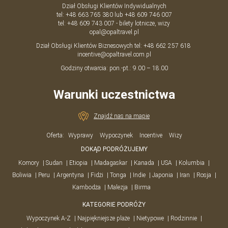
Dział Obsługi Klientów Indywidualnych
tel:
+48 663 765 380
lub
+48 609 746 007
tel:
+48 609 743 007
- bilety lotnicze, wizy
opal@opaltravel.pl
Dział Obsługi Klientów Biznesowych tel:
+48 662 257 618
incentive@opaltravel.com.pl
Godziny otwarcia: pon.-pt.: 9.00 – 18.00
Warunki uczestnictwa
Znajdź nas na mapie
Oferta:
Wyprawy
Wypoczynek
Incentive
Wizy
DOKĄD PODRÓŻUJEMY
Komory
Sudan
Etiopia
Madagaskar
Kanada
USA
Kolumbia
Boliwia
Peru
Argentyna
Fidżi
Tonga
Indie
Japonia
Iran
Rosja
Kambodża
Malezja
Birma
KATEGORIE PODRÓŻY
Wypoczynek A-Z
Najpiękniejsze plaże
Nietypowe
Rodzinnie