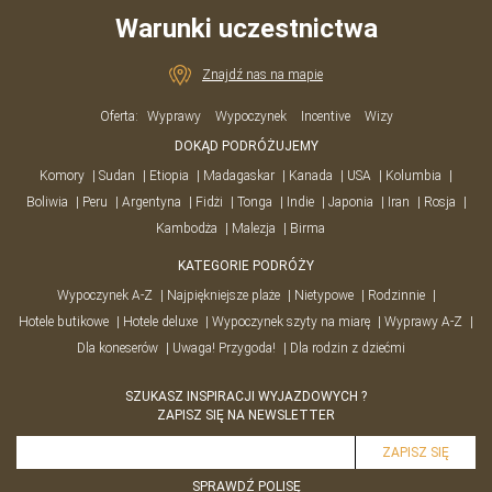
Warunki uczestnictwa
Znajdź nas na mapie
Oferta:
Wyprawy
Wypoczynek
Incentive
Wizy
DOKĄD PODRÓŻUJEMY
Komory
Sudan
Etiopia
Madagaskar
Kanada
USA
Kolumbia
Boliwia
Peru
Argentyna
Fidżi
Tonga
Indie
Japonia
Iran
Rosja
Kambodża
Malezja
Birma
KATEGORIE PODRÓŻY
Wypoczynek A-Z
Najpiękniejsze plaże
Nietypowe
Rodzinnie
Hotele butikowe
Hotele deluxe
Wypoczynek szyty na miarę
Wyprawy A-Z
Dla koneserów
Uwaga! Przygoda!
Dla rodzin z dziećmi
SZUKASZ INSPIRACJI WYJAZDOWYCH ?
ZAPISZ SIĘ NA NEWSLETTER
SPRAWDŹ POLISĘ