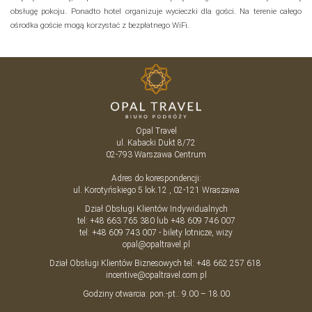
obsługę pokoju. Ponadto hotel organizuje wycieczki dla gości. Na terenie całego
ośrodka goście mogą korzystać z bezpłatnego WiFi.
Opal Travel
ul. Kabacki Dukt 8/72
02-793
Warszawa
Centrum
Adres do korespondencji:
ul. Korotyńskiego 5 lok.12 , 02-121 Wraszawa
Dział Obsługi Klientów Indywidualnych
tel:
+48 663 765 380
lub
+48 609 746 007
tel:
+48 609 743 007
- bilety lotnicze, wizy
opal@opaltravel.pl
Dział Obsługi Klientów Biznesowych tel:
+48 662 257 618
incentive@opaltravel.com.pl
Godziny otwarcia: pon.-pt.: 9.00 – 18.00