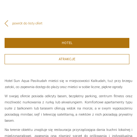
powrót do listy ofert
HOTEL
ATRAKCJE
Hotel Sun Aqua Pasikudah mieści się w miejscowości Kalkudah, tuż przy brzegu
zatoki, co zapewnia dostęp do plaży oraz mieści w sobie liczne, piękne ogrody.
W swojej ofercie posiada odkryty basen, bezpłatny parking, centrum fitness oraz
możliwość nurkowania z rurką lub akwalungiem. Komfortowe apartamenty typu
suite z balkonem lub tarasem oferują widok na morze, a w swym wyposażeniu
posiadają minibar, sejf i telewizję satelitarną, a niektóre z nich posiadają prywatny
basen.
Na terenie obiektu znajduje się restauracja przyrządzająca dania kuchni lokalnej i
międzynarodowej, zapewnia ona również sprzęt do grillowania i indywidualną