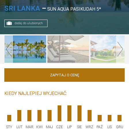
SRI LANKA
–
SUN AQUA PASIKUDAH 5*
dodaj do ulubionych
ZAPYTAJ O CENĘ
KIEDY NAJLEPIEJ WYJECHAĆ:
STY
LUT
MAR
KWI
MAJ
CZE
LIP
SIE
WRZ
PAŹ
LIS
GRU