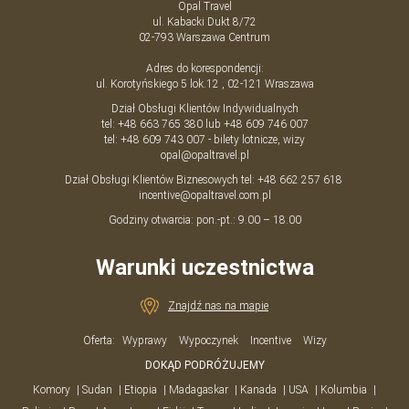
Opal Travel
ul. Kabacki Dukt 8/72
02-793
Warszawa
Centrum
Adres do korespondencji:
ul. Korotyńskiego 5 lok.12 , 02-121 Wraszawa
Dział Obsługi Klientów Indywidualnych
tel:
+48 663 765 380
lub
+48 609 746 007
tel:
+48 609 743 007
- bilety lotnicze, wizy
opal@opaltravel.pl
Dział Obsługi Klientów Biznesowych tel:
+48 662 257 618
incentive@opaltravel.com.pl
Godziny otwarcia: pon.-pt.: 9.00 – 18.00
Warunki uczestnictwa
Znajdź nas na mapie
Oferta:
Wyprawy
Wypoczynek
Incentive
Wizy
DOKĄD PODRÓŻUJEMY
Komory
Sudan
Etiopia
Madagaskar
Kanada
USA
Kolumbia