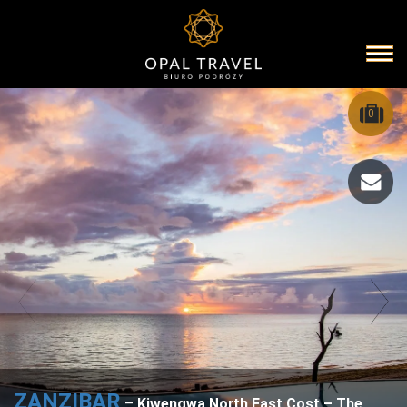
0
ZANZIBAR
–
Kiwengwa North East Cost – The