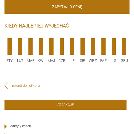
ZAPYTAJ O CENĘ
KIEDY NAJLEPIEJ WYJECHAĆ:
STY
LUT
MAR
KWI
MAJ
CZE
LIP
SIE
WRZ
PAŹ
LIS
GRU
powrót do listy ofert
ATRAKCJE
odkryty basen