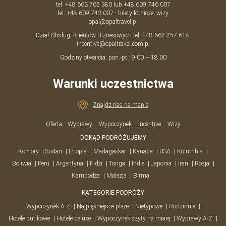
tel:
+48 663 765 380
lub
+48 609 746 007
tel:
+48 609 743 007
- bilety lotnicze, wizy
opal@opaltravel.pl
Dział Obsługi Klientów Biznesowych tel:
+48 662 257 618
incentive@opaltravel.com.pl
Godziny otwarcia: pon.-pt.: 9.00 – 18.00
Warunki uczestnictwa
Znajdź nas na mapie
Oferta:
Wyprawy
Wypoczynek
Incentive
Wizy
DOKĄD PODRÓŻUJEMY
Komory
Sudan
Etiopia
Madagaskar
Kanada
USA
Kolumbia
Boliwia
Peru
Argentyna
Fidżi
Tonga
Indie
Japonia
Iran
Rosja
Kambodża
Malezja
Birma
KATEGORIE PODRÓŻY
Wypoczynek A-Z
Najpiękniejsze plaże
Nietypowe
Rodzinnie
Hotele butikowe
Hotele deluxe
Wypoczynek szyty na miarę
Wyprawy A-Z