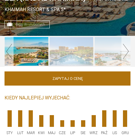
KHAIMAH RESORT & SPA 5*
dodaj do ulubionych
ZAPYTAJ O CENĘ
KIEDY NAJLEPIEJ WYJECHAĆ:
STY
LUT
MAR
KWI
MAJ
CZE
LIP
SIE
WRZ
PAŹ
LIS
GRU