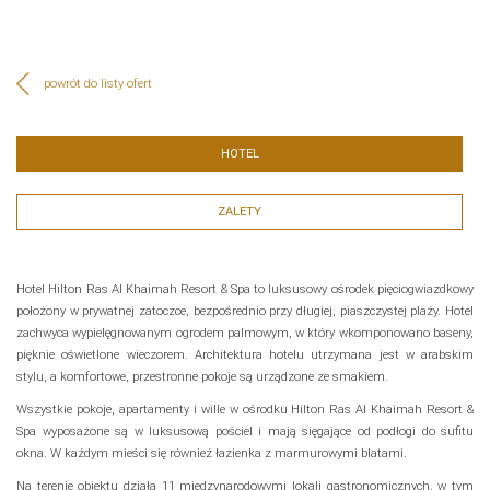
powrót do listy ofert
HOTEL
ZALETY
Hotel Hilton Ras Al Khaimah Resort & Spa to luksusowy ośrodek pięciogwiazdkowy
położony w prywatnej zatoczce, bezpośrednio przy długiej, piaszczystej plaży. Hotel
zachwyca wypielęgnowanym ogrodem palmowym, w który wkomponowano baseny,
pięknie oświetlone wieczorem. Architektura hotelu utrzymana jest w arabskim
stylu, a komfortowe, przestronne pokoje są urządzone ze smakiem.
Wszystkie pokoje, apartamenty i wille w ośrodku Hilton Ras Al Khaimah Resort &
Spa wyposażone są w luksusową pościel i mają sięgające od podłogi do sufitu
okna. W każdym mieści się również łazienka z marmurowymi blatami.
Na terenie obiektu działa 11 międzynarodowymi lokali gastronomicznych, w tym