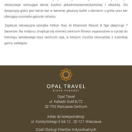
restauracje serwujące dania kuchni południowoamerykańskiej i włoskiej. Do
dyspozycji gości jest także bar w basenie, plażowy bufet z daniami z grilla oraz bar
oferujący rozmaite gatunki whisky.
Zaplecze rekreacyjne ośrodka Hilton Ras Al Khaimah Resort & Spa obejmuje 7
basenów. Na miejscu znajduje się również centrum fitness wyposażone w sprzęt do
treningu aerobowego oraz centrum spa, w którym można skorzystać z szerokiej
gamy zabiegów.
Opal Travel
ul. Kabacki Dukt 8/72
02-793
Warszawa
Centrum
Adres do korespondencji:
ul. Korotyńskiego 5 lok.12 , 02-121 Wraszawa
Dział Obsługi Klientów Indywidualnych