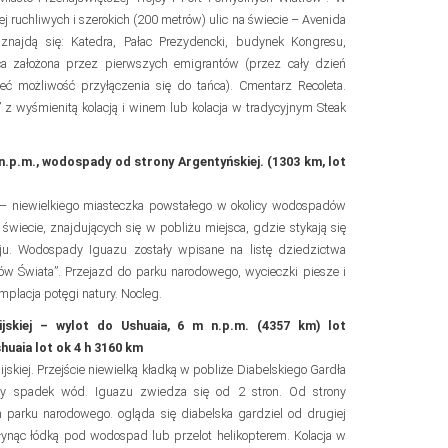
ej ruchliwych i szerokich (200 metrów) ulic na świecie – Avenida
znajdą się: Katedra, Pałac Prezydencki, budynek Kongresu,
Boca założona przez pierwszych emigrantów (przez cały dzień
 możliwość przyłączenia się do tańca). Cmentarz Recoleta.
z wyśmienitą kolacją i winem lub kolacja w tradycyjnym Steak
n.p.m., wodospady od strony Argentyńskiej. (1303 km, lot
zu – niewielkiego miasteczka powstałego w okolicy wodospadów
świecie, znajdujących się w pobliżu miejsca, gdzie stykają się
aju. Wodospady Iguazu zostały wpisane na listę dziedzictwa
 Świata”. Przejazd do parku narodowego, wycieczki piesze i
placja potęgi natury. Nocleg.
jskiej – wylot do Ushuaia, 6 m n.p.m. (4357 km) lot
uaia lot ok 4 h 3160 km
skiej. Przejście niewielką kładką w pobliże Diabelskiego Gardła
owy spadek wód. Iguazu zwiedza się od 2 stron. Od strony
 parku narodowego. ogląda się diabelska gardziel od drugiej
łynąc łódką pod wodospad lub przelot helikopterem. Kolacja w