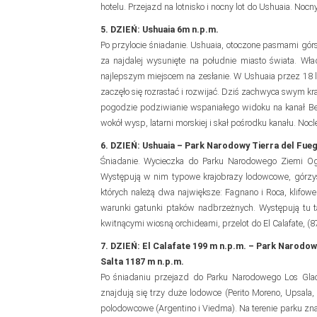
hotelu. Przejazd na lotnisko i nocny lot do Ushuaia. Noc
5. DZIEŃ: Ushuaia 6m n.p.m.
Po przylocie śniadanie. Ushuaia, otoczone pasmami górs
za najdalej wysunięte na południe miasto świata. Wła
najlepszym miejscem na zesłanie. W Ushuaia przez 18 
zaczęło się rozrastać i rozwijać. Dziś zachwyca swym kr
pogodzie podziwianie wspaniałego widoku na kanał Bea
wokół wysp, latarni morskiej i skał pośrodku kanału. Noc
6. DZIEŃ: Ushuaia – Park Narodowy Tierra del Fueg
Śniadanie. Wycieczka do Parku Narodowego Ziemi Ogni
Występują w nim typowe krajobrazy lodowcowe, górzyst
których należą dwa największe: Fagnano i Roca, klifowe
warunki gatunki ptaków nadbrzeżnych. Występują tu tak
kwitnącymi wiosną orchideami, przelot do El Calafate, (87
7. DZIEŃ: El Calafate 199 m n.p.m. – Park Narodowy
Salta 1187 m n.p.m.
Po śniadaniu przejazd do Parku Narodowego Los Glac
znajdują się trzy duże lodowce (Perito Moreno, Upsala,
polodowcowe (Argentino i Viedma). Na terenie parku zna