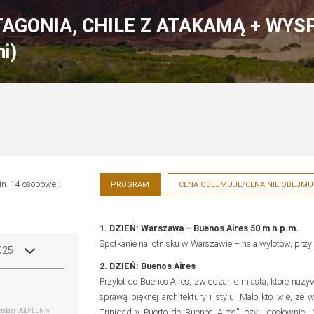
TAGONIA, CHILE Z ATAKAMĄ + WYS
i)
n. 14 osobowej:
PROGRAM
CENA OBEJMUJE/CENA NIE OBEJMU
1. DZIEŃ: Warszawa – Buenos Aires 50 m n.p.m.
Spotkanie na lotnisku w Warszawie – hala wylotów, przy 
025
2. DZIEŃ: Buenos Aires
Przylot do Buenos Aires, zwiedzanie miasta, które naz
sprawą pięknej architektury i stylu. Mało kto wie, że
przedaży USD/EUR w
Trinidad y Puerto de Buenos Aires”, czyli dosłownie „