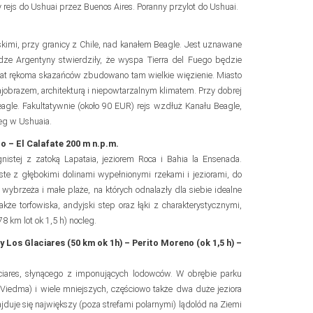
ny rejs do Ushuai przez Buenos Aires. Poranny przylot do Ushuai.
kimi, przy granicy z Chile, nad kanałem Beagle. Jest uznawane
dze Argentyny stwierdziły, że wyspa Tierra del Fuego będzie
lat rękoma skazańców zbudowano tam wielkie więzienie. Miasto
ajobrazem, architekturą i niepowtarzalnym klimatem. Przy dobrej
gle. Fakultatywnie (około 90 EUR) rejs wzdłuż Kanału Beagle,
leg w Ushuaia.
o – El Calafate 200 m n.p.m.
stej z zatoką Lapataia, jeziorem Roca i Bahia la Ensenada.
e z głębokimi dolinami wypełnionymi rzekami i jeziorami, do
 wybrzeża i małe plaże, na których odnalazły dla siebie idealne
że torfowiska, andyjski step oraz łąki z charakterystycznymi,
8 km lot ok 1,5 h) nocleg.
 Los Glaciares (50 km ok 1h) – Perito Moreno (ok 1,5 h) –
iares, słynącego z imponujących lodowców. W obrębie parku
 Viedma) i wiele mniejszych, częściowo także dwa duże jeziora
jduje się największy (poza strefami polarnymi) lądolód na Ziemi