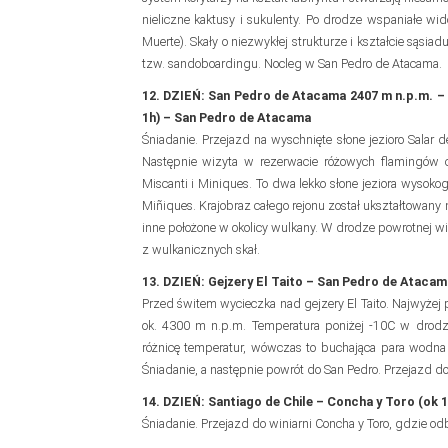
nieliczne kaktusy i sukulenty. Po drodze wspaniałe wido
Muerte). Skały o niezwykłej strukturze i kształcie sąs
tzw. sandoboardingu. Nocleg w San Pedro de Atacama.
12. DZIEŃ: San Pedro de Atacama 2407 m n.p.m. –
1h) – San Pedro de Atacama
Śniadanie. Przejazd na wyschnięte słone jezioro Salar 
Następnie wizyta w rezerwacie różowych flamingów c
Miscanti i Miniques. To dwa lekko słone jeziora wysokog
Miñiques. Krajobraz całego rejonu został ukształtowany 
inne położone w okolicy wulkany. W drodze powrotnej 
z wulkanicznych skał.
13. DZIEŃ: Gejzery El Taito – San Pedro de Atacama
Przed świtem wycieczka nad gejzery El Taito. Najwyżej 
ok. 4300 m n.p.m. Temperatura poniżej -10C w drodz
różnicę temperatur, wówczas to buchająca para wodna 
Śniadanie, a następnie powrót do San Pedro. Przejazd do
14. DZIEŃ: Santiago de Chile – Concha y Toro (ok 1
Śniadanie. Przejazd do winiarni Concha y Toro, gdzie od