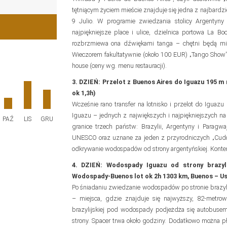
tętniącym życiem mieście znajduje się jedna z najbardzi
9 Julio. W programie zwiedzania stolicy Argentyny 
najpiękniejsze place i ulice, dzielnica portowa La 
rozbrzmiewa ona dźwiękami tanga – chętni będą mieć
Wieczorem fakultatywnie (około 100 EUR) „Tango Show” 
house (ceny wg. menu restauracji).
3. DZIEŃ: Przelot z Buenos Aires do Iguazu 195 m 
ok 1,3h)
Wcześnie rano transfer na lotnisko i przelot do Igua
Iguazu – jednych z największych i najpiękniejszych na 
PAŹ
LIS
GRU
granice trzech państw: Brazylii, Argentyny i Paragw
UNESCO oraz uznane za jeden z przyrodniczych „Cudów
odkrywanie wodospadów od strony argentyńskiej. Kontem
4. DZIEŃ: Wodospady Iguazu od strony brazyli
Wodospady-Buenos lot ok 2h 1303 km, Buenos – Ush
Po śniadaniu zwiedzanie wodospadów po stronie brazylij
– miejsca, gdzie znajduje się najwyższy, 82-metr
brazylijskiej pod wodospady podjeżdża się autobusem
strony. Spacer trwa około godziny. Dodatkowo można p