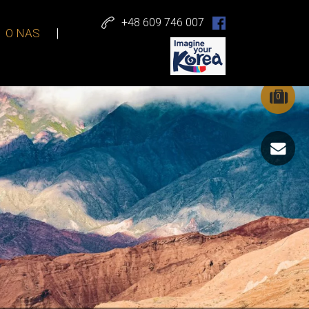
+48 609 746 007
O NAS
0