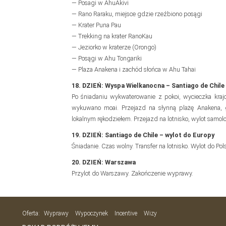
— Posagi w AhuAkivi
— Rano Raraku, miejsce gdzie rzeźbiono posągi
— Krater Puna Pau
— Trekking na krater RanoKau
— Jeziorko w kraterze (Orongo)
— Posągi w Ahu Tongariki
— Plaza Anakena i zachód słońca w Ahu Tahai
18. DZIEŃ: Wyspa Wielkanocna – Santiago de Chile
Po śniadaniu wykwaterowanie z pokoi, wycieczka kr
wykuwano moai. Przejazd na słynną plażę Anakena, 
lokalnym rękodziełem. Przejazd na lotnisko, wylot samolo
19. DZIEŃ: Santiago de Chile – wylot do Europy
Śniadanie. Czas wolny. Transfer na lotnisko. Wylot do Pols
20. DZIEŃ: Warszawa
Przylot do Warszawy. Zakończenie wyprawy.
Oferta:
Wyprawy
Wypoczynek
Incentive
Wizy