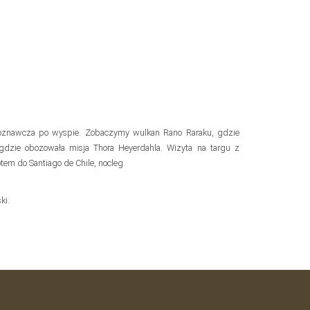
ajoznawcza po wyspie. Zobaczymy wulkan Rano Raraku, gdzie
gdzie obozowała misja Thora Heyerdahla. Wizyta na targu z
tem do Santiago de Chile, nocleg.
ki.