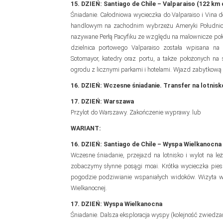
15. DZIEŃ: Santiago de Chile – Valparaiso (122 km o
Śniadanie. Całodniowa wycieczka do Valparaiso i Vina 
handlowym na zachodnim wybrzeżu Ameryki Południow
nazywane Perłą Pacyfiku ze względu na malownicze po
dzielnica portowego Valparaiso została wpisana n
Sotomayor, katedry oraz portu, a także położonych n
ogrodu z licznymi parkami i hotelami. Wjazd zabytkową 
16. DZIEŃ: Wczesne śniadanie. Transfer na lotnisko
17. DZIEŃ: Warszawa
Przylot do Warszawy. Zakończenie wyprawy. lub
WARIANT:
16. DZIEŃ: Santiago de Chile – Wyspa Wielkanocna (
Wczesne śniadanie, przejazd na lotnisko i wylot na 
zobaczymy słynne posągi moai. Krótka wycieczka pies
pogodzie podziwianie wspaniałych widoków. Wizyta w 
Wielkanocnej.
17. DZIEŃ: Wyspa Wielkanocna
Śniadanie. Dalsza eksploracja wyspy (kolejność zwiedza