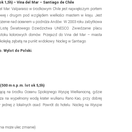
k 1,5h) – Vina del Mar – Santiago de Chile
del Mar. Valparaiso w środkowym Chile jest największym portem
ej i drugim pod względem wielkości miastem w kraju. Jest
łożenie nad oceanem u podnóża Andów. W 2003 roku zabytkowa
a Listę Światowego Dziedzictwa UNESCO. Zwiedzanie placu
a stoku kolorowych domów. Przejazd do Vina del Mar – miasta
kolejką zębatą na punkt widokowy. Nocleg w Santiago.
. Wylot do Polski.
500 m n.p.m. lot ok 5,5h)
leżącą na środku Oceanu Spokojnego Wyspę Wielkanocną, gdzie
za na wypełniony wodą krater wulkanu Rano Kao, przy dobrej
jednej z lokalnych osad. Powrót do hotelu. Nocleg na Wyspie
nia może ulec zmianie).