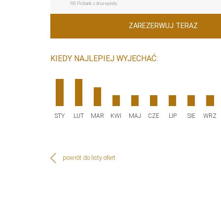
RB Polbank z dnia wpłaty.
ZAREZERWUJ TERAZ
KIEDY NAJLEPIEJ WYJECHAĆ:
STY
LUT
MAR
KWI
MAJ
CZE
LIP
SIE
WRZ
powrót do listy ofert