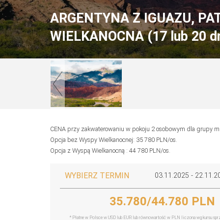
ARGENTYNA Z IGUAZU, PA
WIELKANOCNA (17 lub 20 dn
CENA przy zakwaterowaniu w pokoju 2 osobowym dla grupy mi
Opcja bez Wyspy Wielkanocnej: 35 780 PLN/os.
Opcja z Wyspą Wielkanocną : 44 780 PLN/os.
WYBIERZ TERMIN
03.11.2025 - 22.11.2
35.780/44.780 PLN
* Płatne w Polsce w USD lub EUR lub równowartość w PLN liczona wg kursu s