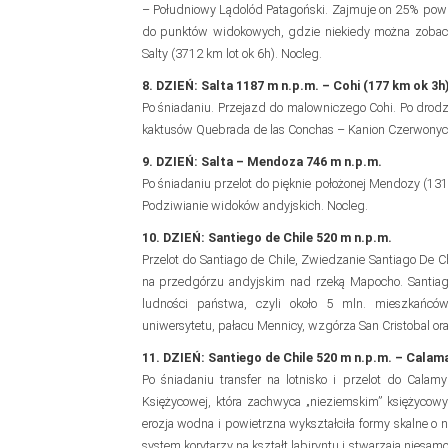
– Południowy Lądolód Patagoński. Zajmuje on 25% powier
do punktów widokowych, gdzie niekiedy można zobaczyć
Salty (3712 km lot ok 6h). Nocleg.
8. DZIEŃ: Salta 1187 m n.p.m. – Cohi (177 km ok 3h
Po śniadaniu. Przejazd do malowniczego Cohi. Po drod
kaktusów Quebrada de las Conchas – Kanion Czerwonych
9. DZIEŃ: Salta – Mendoza 746 m n.p.m.
Po śniadaniu przelot do pięknie położonej Mendozy (131
Podziwianie widoków andyjskich. Nocleg.
10. DZIEŃ: Santiego de Chile 520 m n.p.m.
Przelot do Santiago de Chile, Zwiedzanie Santiago De Chi
na przedgórzu andyjskim nad rzeką Mapocho. Santiago
ludności państwa, czyli około 5 mln. mieszkańców.
uniwersytetu, pałacu Mennicy, wzgórza San Cristobal o
11. DZIEŃ: Santiego de Chile 520 m n.p.m. – Cala
Po śniadaniu transfer na lotnisko i przelot do Cala
Księżycowej, która zachwyca „nieziemskim” księżycow
erozja wodna i powietrzna wykształciła formy skalne o n
system korytarzy na kształt labiryntu i stwarzają niesa