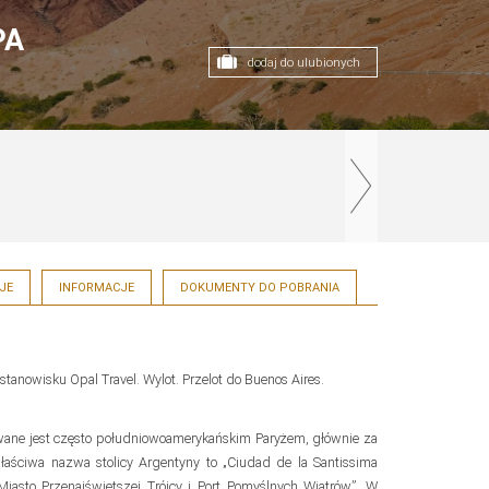
PA
dodaj do ulubionych
JE
INFORMACJE
DOKUMENTY DO POBRANIA
stanowisku Opal Travel. Wylot. Przelot do Buenos Aires.
ywane jest często południowoamerykańskim Paryżem, głównie za
 właściwa nazwa stolicy Argentyny to „Ciudad de la Santissima
Miasto Przenajświętszej Trójcy i Port Pomyślnych Wiatrów”. W