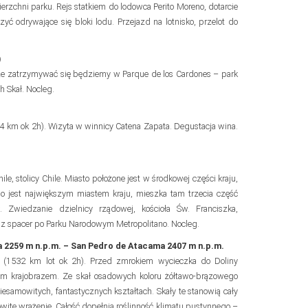
zchni parku. Rejs statkiem do lodowca Perito Moreno, dotarcie
 odrywające się bloki lodu. Przejazd na lotnisko, przelot do
)
ze zatrzymywać się będziemy w Parque de los Cardones – park
 Skał. Nocleg.
4 km ok 2h). Wizyta w winnicy Catena Zapata. Degustacja wina.
le, stolicy Chile. Miasto położone jest w środkowej części kraju,
 jest największym miastem kraju, mieszka tam trzecia część
 Zwiedzanie dzielnicy rządowej, kościoła Św. Franciszka,
raz spacer po Parku Narodowym Metropolitano. Nocleg.
ma 2259 m n.p.m. – San Pedro de Atacama 2407 m n.p.m.
my (1532 km lot ok 2h). Przed zmrokiem wycieczka do Doliny
ym krajobrazem. Ze skał osadowych koloru żółtawo-brązowego
iesamowitych, fantastycznych kształtach. Skały te stanowią cały
mowite wrażenie. Całość dopełnia roślinność klimatu pustynnego –