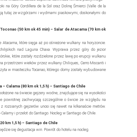
ki na Góry Cordillera de la Sol oraz Dolinę Śmierci (Valle de la
iadują tutaj ze wzgórzami i wydmami piaskowymi, doskonałymi do
 Toconao (50 km ok 45 min) – Salar de Atacama (70 km ok
de Atacama, które sięga aż po ośnieżone wulkany na horyzoncie.
hilijskich nad Laguna Chaxa. Wyprawa przez góry do jezior
órskie, które zostały rozdzielone przez lawę po erupcji wulkanu
na przestrzeni wieków przez wulkany Chiliques, Cerro Miscanti i
wizyta w miasteczku Tocanao, którego domy zostały wybudowane
 – Calama (80 km ok 1,5 h) – Santiago de Chile
położone na świecie gejzery wodne, znajdujące się na wysokości
e powrotnej zachwycają szczególnie o świcie ze względu na
z rozsianych gejzerów unosi się nawet na kilkanaście metrów.
 Calamy i przelot do Santiago. Nocleg w Santiago de Chile.
20 km 1,5 h) – Santiago de Chile
będzie się degustacja win. Powrót do hotelu na nocleg.