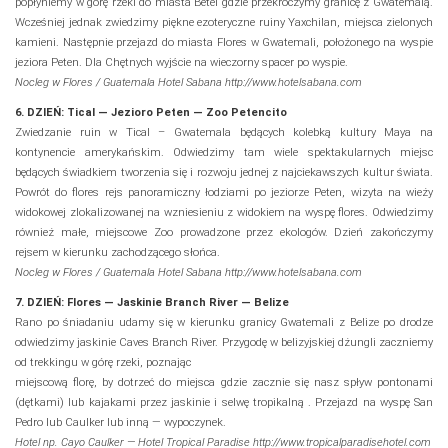
popłyniemy w górę rzeki do miasta Betel gdzie przekroczymy granicę z Gwatemalą.
Wcześniej jednak zwiedzimy piękne ezoteryczne ruiny Yaxchilan, miejsca zielonych
kamieni. Następnie przejazd do miasta Flores w Gwatemali, położonego na wyspie
jeziora Peten. Dla Chętnych wyjście na wieczorny spacer po wyspie.
Nocleg w Flores / Guatemala Hotel Sabana http://www.hotelsabana.com
6. DZIEŃ: Tical — Jezioro Peten — Zoo Petencito
Zwiedzanie ruin w Tical – Gwatemala będących kolebką kultury Maya na
kontynencie amerykańskim. Odwiedzimy tam wiele spektakularnych miejsc
będących świadkiem tworzenia się i rozwoju jednej z najciekawszych kultur świata.
Powrót do flores rejs panoramiczny łodziami po jeziorze Peten, wizyta na wieży
widokowej zlokalizowanej na wzniesieniu z widokiem na wyspę flores. Odwiedzimy
również małe, miejscowe Zoo prowadzone przez ekologów. Dzień zakończymy
rejsem w kierunku zachodzącego słońca.
Nocleg w Flores / Guatemala Hotel Sabana http://www.hotelsabana.com
7. DZIEŃ: Flores — Jaskinie Branch River — Belize
Rano po śniadaniu udamy się w kierunku granicy Gwatemali z Belize po drodze
odwiedzimy jaskinie Caves Branch River. Przygodę w belizyjskiej dżungli zaczniemy
od trekkingu w górę rzeki, poznając
miejscową florę, by dotrzeć do miejsca gdzie zacznie się nasz spływ pontonami
(dętkami) lub kajakami przez jaskinie i selwę tropikalną . Przejazd na wyspę San
Pedro lub Caulker lub inną — wypoczynek.
Hotel np. Cayo Caulker — Hotel Tropical Paradise http://www.tropicalparadisehotel.com