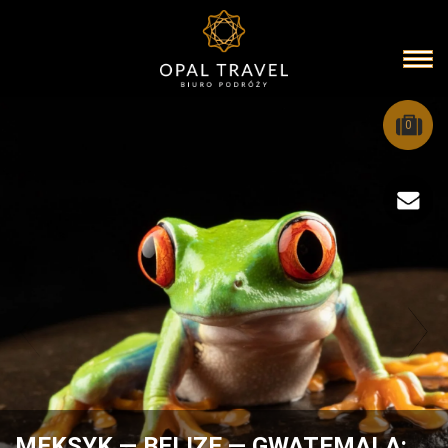
0
MEKSYK — BELIZE — GWATEMALA: