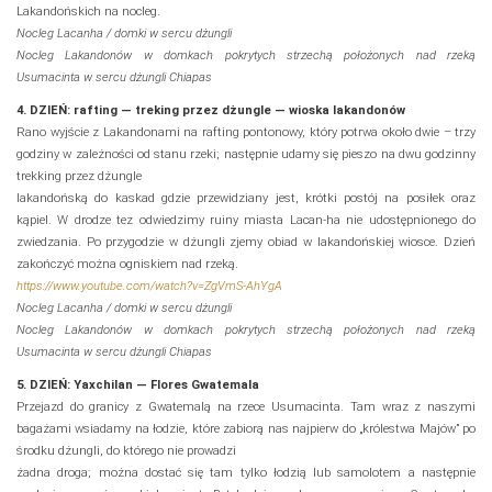
Lakandońskich na nocleg.
Nocleg Lacanha / domki w sercu dżungli
Nocleg Lakandonów w domkach pokrytych strzechą położonych nad rzeką
Usumacinta w sercu
dżungli Chiapas
4. DZIEŃ: rafting — treking przez dżungle — wioska lakandonów
Rano wyjście z Lakandonami na rafting pontonowy, który potrwa około dwie – trzy
godziny w zależności od stanu rzeki; następnie udamy się pieszo na dwu godzinny
trekking przez dżungle
lakandońską do kaskad gdzie przewidziany jest, krótki postój na posiłek oraz
kąpiel. W drodze tez odwiedzimy ruiny miasta Lacan‐ha nie udostępnionego do
zwiedzania. Po przygodzie w dżungli zjemy obiad w lakandońskiej wiosce. Dzień
zakończyć można ogniskiem nad rzeką.
https://www.youtube.com/watch?v=ZgVmS‐AhYgA
Nocleg Lacanha / domki w sercu dżungli
Nocleg Lakandonów w domkach pokrytych strzechą położonych nad rzeką
Usumacinta w sercu
dżungli Chiapas
5. DZIEŃ: Yaxchilan — Flores Gwatemala
Przejazd do granicy z Gwatemalą na rzece Usumacinta. Tam wraz z naszymi
bagażami wsiadamy na łodzie, które zabiorą nas najpierw do „królestwa Majów” po
środku dżungli, do którego nie prowadzi
żadna droga; można dostać się tam tylko łodzią lub samolotem a następnie