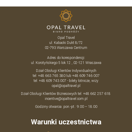
Opal Travel
ul. Kabacki Dukt 8/72
02-793
Warszawa
Centrum
Adres do korespondencji:
ul. Korotyńskiego 5 lok.12 , 02-121 Wraszawa
Dział Obsługi Klientów Indywidualnych
tel:
+48 663 765 380
lub
+48 609 746 007
tel:
+48 609 743 007
- bilety lotnicze, wizy
opal@opaltravel.pl
Dział Obsługi Klientów Biznesowych tel:
+48 662 257 618
incentive@opaltravel.com.pl
Godziny otwarcia: pon.-pt.: 9.00 – 18.00
Warunki uczestnictwa