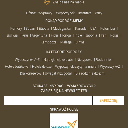
Znajdź nas na mapie
Oferta:
Wyprawy
Wypoczynek
Incentive
Wizy
DOKĄD PODRÓŻUJEMY
Komory
Sudan
Etiopia
Madagaskar
Kanada
USA
Kolumbia
Boliwia
Peru
Argentyna
Fidżi
Tonga
Indie
Japonia
Iran
Rosja
Kambodża
Malezja
Birma
KATEGORIE PODRÓŻY
Wypoczynek A-Z
Najpiękniejsze plaże
Nietypowe
Rodzinnie
Hotele butikowe
Hotele deluxe
Wypoczynek szyty na miarę
Wyprawy A-Z
Dla koneserów
Uwaga! Przygoda!
Dla rodzin z dziećmi
SZUKASZ INSPIRACJI WYJAZDOWYCH ?
ZAPISZ SIĘ NA NEWSLETTER
SPRAWDŹ POLISĘ