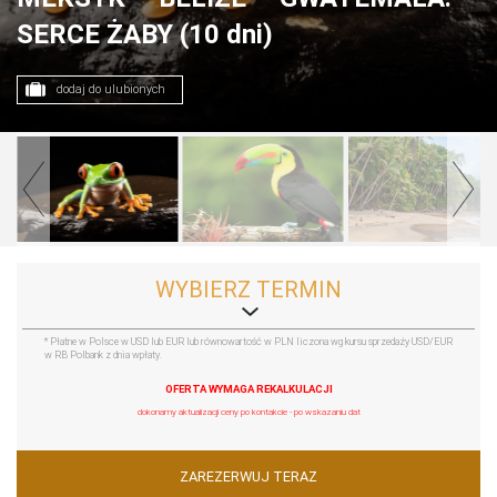
SERCE ŻABY (10 dni)
dodaj do ulubionych
WYBIERZ TERMIN
* Płatne w Polsce w USD lub EUR lub równowartość w PLN liczona wg kursu sprzedaży USD/EUR
w RB Polbank z dnia wpłaty.
OFERTA WYMAGA REKALKULACJI
dokonamy aktualizacji ceny po kontakcie - po wskazaniu dat
ZAREZERWUJ TERAZ