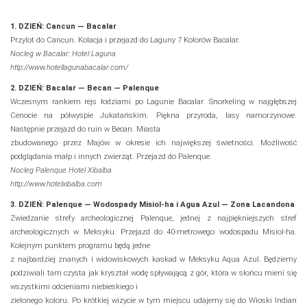
1. DZIEŃ: Cancun — Bacalar
Przylot do Cancun. Kolacja i przejazd do Laguny 7 Kolorów Bacalar.
Nocleg w Bacalar: Hotel Laguna
http://www.hotellagunabacalar.com/
2. DZIEŃ: Bacalar — Becan — Palenque
Wczesnym rankiem rejs łodziami po Lagunie Bacalar. Snorkeling w najgłębszej
Cenocie na półwyspie Jukatańskim. Piękna przyroda, lasy namorzynowe.
Następnie przejazd do ruin w Becan. Miasta
zbudowanego przez Majów w okresie ich największej świetności. Możliwość
podglądania małp i innych zwierząt. Przejazd do Palenque.
Nocleg Palenque Hotel Xibalba
http://www.hotelxibalba.com
3. DZIEŃ: Palenque — Wodospady Misiol‐ha i Agua Azul — Zona Lacandona
Zwiedzanie strefy archeologicznej Palenque, jednej z najpiękniejszych stref
archeologicznych w Meksyku. Przejazd do 40-metrowego wodospadu Misiol‐ha.
Kolejnym punktem programu będą jedne
z najbardziej znanych i widowiskowych kaskad w Meksyku Aqua Azul. Będziemy
podziwiali tam czysta jak kryształ wodę spływającą z gór, która w słońcu mieni się
wszystkimi odcieniami niebieskiego i
zielonego koloru. Po krótkiej wizycie w tym miejscu udajemy się do Wioski Indian