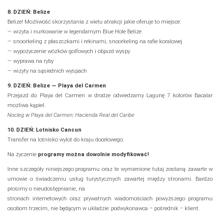
8. DZIEŃ: Belize
Belize! Możliwość skorzystania z wielu atrakcji jakie oferuje to miejsce:
— wizyta i nurkowanie w legendarnym Blue Hole Belize
— snoorkeling z płaszczkami i rekinami, snoorkeling na rafie koralowej
— wypożyczenie wózków golfowych i objazd wyspy
— wyprawa na ryby
— wizyty na sąsiednich wyspach
9. DZIEŃ: Belize — Playa del Carmen
Przejazd do Playa del Carmen w drodze odwiedzamy Lagunę 7 kolorów Bacalar
możliwa kąpiel.
Nocleg w Playa del Carmen: Hacienda Real del Caribe
10. DZIEŃ: Lotnisko Cancun
Transfer na lotnisko wylot do kraju docelowego.
Na życzenie
programy można dowolnie modyfikować!
Inne szczegóły niniejszego programu oraz te wymienione tutaj zostaną zawarte w
umowie o świadczeniu usług turystycznych zawartej między stronami. Bardzo
prosimy o nieudostępnianie, na
stronach internetowych oraz prywatnych wiadomościach powyższego programu
osobom trzecim, nie będącym w układzie: podwykonawca – pośrednik – klient.