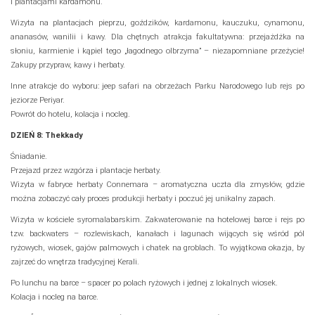
i plantacjami kardamonu.
Wizyta na plantacjach pieprzu, goździków, kardamonu, kauczuku, cynamonu,
ananasów, wanilii i kawy. Dla chętnych atrakcja fakultatywna: przejażdżka na
słoniu, karmienie i kąpiel tego „łagodnego olbrzyma” – niezapomniane przeżycie!
Zakupy przypraw, kawy i herbaty.
Inne atrakcje do wyboru: jeep safari na obrzeżach Parku Narodowego lub rejs po
jeziorze Periyar.
Powrót do hotelu, kolacja i nocleg.
DZIEŃ 8: Thekkady
Śniadanie.
Przejazd przez wzgórza i plantacje herbaty.
Wizyta w fabryce herbaty Connemara – aromatyczna uczta dla zmysłów, gdzie
można zobaczyć cały proces produkcji herbaty i poczuć jej unikalny zapach.
Wizyta w kościele syromalabarskim. Zakwaterowanie na hotelowej barce i rejs po
tzw. backwaters – rozlewiskach, kanałach i lagunach wijących się wśród pól
ryżowych, wiosek, gajów palmowych i chatek na groblach. To wyjątkowa okazja, by
zajrzeć do wnętrza tradycyjnej Kerali.
Po lunchu na barce – spacer po polach ryżowych i jednej z lokalnych wiosek.
Kolacja i nocleg na barce.