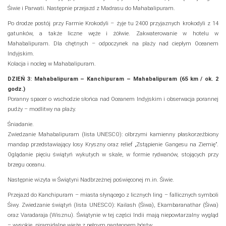
Śiwie i Parwati. Następnie przejazd z Madrasu do Mahabalipuram.
Po drodze postój przy Farmie Krokodyli – żyje tu 2400 przyjaznych krokodyli z 14
gatunków, a także liczne węże i żółwie. Zakwaterowanie w hotelu w
Mahabalipuram. Dla chętnych – odpoczynek na plaży nad ciepłym Oceanem
Indyjskim.
Kolacja i nocleg w Mahabalipuram.
DZIEŃ 3: Mahabalipuram – Kanchipuram – Mahabalipuram (65 km / ok. 2
godz.)
Poranny spacer o wschodzie słońca nad Oceanem Indyjskim i obserwacja porannej
pudży – modlitwy na plaży.
Śniadanie.
Zwiedzanie Mahabalipuram (lista UNESCO): olbrzymi kamienny płaskorzeźbiony
mandap przedstawiający losy Kryszny oraz relief „Zstąpienie Gangesu na Ziemię”.
Oglądanie pięciu świątyń wykutych w skale, w formie rydwanów, stojących przy
brzegu oceanu.
Następnie wizyta w Świątyni Nadbrzeżnej poświęconej m.in. Śiwie.
Przejazd do Kanchipuram – miasta słynącego z licznych ling – fallicznych symboli
Śiwy. Zwiedzanie świątyń (lista UNESCO): Kailash (Śiwa), Ekambaranathar (Śiwa)
oraz Varadaraja (Wisznu). Świątynie w tej części Indii mają niepowtarzalny wygląd
– wysokie, piramidalne wieże z pełnym panteonem bóstw.