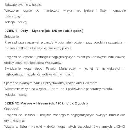
Zakwaterowanie w hotelu.
Wieczorem spacer po miasteczku, wizyta nad jeziorem Ooty i ogrodzie
botanicznym.
Kolacja i nocleg.
DZIEŃ 11: Ooty – Mysore (ok. 125 km / ok. 3 godz.)
Śniadanie.
Przejazd przez rezerwat przyrody Mudumalai, gdzie – przy odrobinie szczęścia –
można spotkać dzikie słonie, pawie czy jelenie.
Przyjazd do Mysore – jednego z najpiękniejszych miast południowych Indii, dawnej
stolicy potężnego królestwa Wodeyarów.
Zwiedzanie wspaniałego Pałacu Maharadży – jednej z największych i
najbogatszych rezydencji królewskich w Indiach.
Spacer po lokalnym rynku z przyprawami, kadzidłami i kwiatami.
Wieczorem wizyta na wzgórzu Chamundi i podziwianie panoramy miasta.
Kolacja i nocleg.
DZIEŃ 12: Mysore – Hassan (ok. 120 km / ok. 2 godz.)
Śniadanie.
Przejazd do Hassan – miejsca znanego z najpiękniejszych świątyń hinduskich
stylu Hoysala.
Wizyta w Belur i Halebid – dwóch wspaniałych zespołach świątynnych z XI–XII