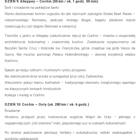
DZIEŃ 9: Alleppey – Cochin (55 km / ok. 1 godz. 50 min)
Świt i śniadanie na pokładzie barki.
Warto dostosować termin wyjazdu do dat słynnych wyścigów Snake Boat Races –
niesamowitego festiwalu, podczas którego długie, bogato zdobione łodzie
rywalizują ku czci bogów (festiwal w sierpniu).
Transfer z portu w Alleppey (zakończenie rejsu) do Cochin – miasta o wspaniałej
architekturze kolonialnej i znakomitej kuchni. Zwiedzanie rozpoczniemy od
Bazyliki Santa Cruz i Kościoła św. Franciszka, gdzie znajduje się grób Vasco da
Gamy. Nie można pominąć Pałacu Holenderskiego – dawnej rezydencji władcy
Kochinu.
Spacer po targu rybnym i hurtowym rynku przypraw.
Na zakończenie dnia wizyta w synagodze przy ulicy Żydowskiej.
Wieczorem pokaz teatru Kathakali – tradycyjnego dramatu świątynnego opartego
na klasycznych tańcach hinduskich.
Kolacja i nocleg w Cochin.
DZIEŃ 10: Cochin – Ooty (ok. 280 km / ok. 6 godz.)
Śniadanie.
Wczesny przejazd przez malownicze wzgórza Nilgiri do Ooty – jednego z
najpiękniejszych „hill stations” Indii, popularnego już w czasach kolonialnych.
Po drodze podziwianie plantacji herbaty i eukaliptusów, widoki wodospadów i
punktów widokowych.