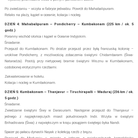
Po zwiedzaniu – wizyta w fabryce jedwabiu. Powrót do Mahabalipuram.
Relaks na plaży, kąpiel w oceanie, kolacja i nocleg.
DZIEŃ 4: Mahabalipuram – Pondicherry – Kumbakonam (225 km / ok. 5
godz.)
Poranny wschód słońca i kąpiel w Oceanie Indyjskim.
Śniadanie.
Przejazd do Kumbakonam. Po drodze przejazd przez byłą francuską kolonię –
urokliwe Pondicherry, z możliwością zobaczenia świątyni Chidambaram (Śiwa-
Nataradża). Postój przy nietypowej bramie świątyni Wisznu w Kumbakonam,
ozdobionej erotycznymi rzeźbami.
Zakwaterowanie w hotelu.
Kolacja i nocleg w Kumbakonam.
DZIEŃ 5: Kumbakonam – Thanjavur – Tiruchirapalli – Maduraj (236 km / ok.
5 godz.)
Śniadanie.
Zwiedzanie świątyni Śiwy w Darasuram. Następnie przejazd do Thanjavur –
jednego z najpiękniejszych miast południowych Indii. Wizyta w świątyni
Brihadisvara (Śiwa) z największym w kraju posągiem świętego byka Nandi.
Spacer po pałacu dynastii Nayak z kolekcją rzeźb z brązu.