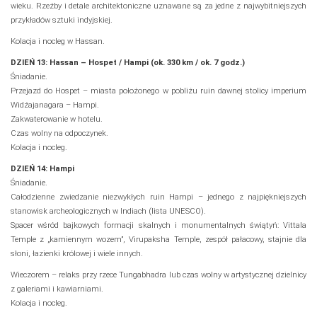
wieku. Rzeźby i detale architektoniczne uznawane są za jedne z najwybitniejszych
przykładów sztuki indyjskiej.
Kolacja i nocleg w Hassan.
DZIEŃ 13: Hassan – Hospet / Hampi (ok. 330 km / ok. 7 godz.)
Śniadanie.
Przejazd do Hospet – miasta położonego w pobliżu ruin dawnej stolicy imperium
Widźajanagara – Hampi.
Zakwaterowanie w hotelu.
Czas wolny na odpoczynek.
Kolacja i nocleg.
DZIEŃ 14: Hampi
Śniadanie.
Całodzienne zwiedzanie niezwykłych ruin Hampi – jednego z najpiękniejszych
stanowisk archeologicznych w Indiach (lista UNESCO).
Spacer wśród bajkowych formacji skalnych i monumentalnych świątyń: Vittala
Temple z „kamiennym wozem”, Virupaksha Temple, zespół pałacowy, stajnie dla
słoni, łazienki królowej i wiele innych.
Wieczorem – relaks przy rzece Tungabhadra lub czas wolny w artystycznej dzielnicy
z galeriami i kawiarniami.
Kolacja i nocleg.