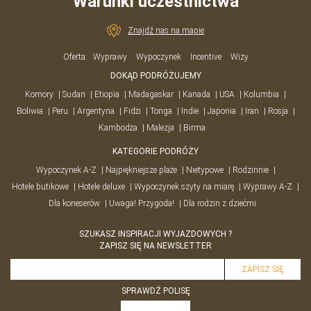
Warunki uczestnictwa
Znajdź nas na mapie
Oferta:
Wyprawy
Wypoczynek
Incentive
Wizy
DOKĄD PODRÓŻUJEMY
Komory
Sudan
Etiopia
Madagaskar
Kanada
USA
Kolumbia
Boliwia
Peru
Argentyna
Fidżi
Tonga
Indie
Japonia
Iran
Rosja
Kambodża
Malezja
Birma
KATEGORIE PODRÓŻY
Wypoczynek A-Z
Najpiękniejsze plaże
Nietypowe
Rodzinnie
Hotele butikowe
Hotele deluxe
Wypoczynek szyty na miarę
Wyprawy A-Z
Dla koneserów
Uwaga! Przygoda!
Dla rodzin z dziećmi
SZUKASZ INSPIRACJI WYJAZDOWYCH ?
ZAPISZ SIĘ NA NEWSLETTER
SPRAWDŹ POLISĘ