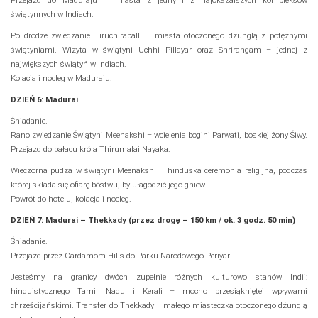
Przejazd do Maduraju – miasta z jednym z najokazalszych kompleksów
świątynnych w Indiach.
Po drodze zwiedzanie Tiruchirapalli – miasta otoczonego dżunglą z potężnymi
świątyniami. Wizyta w świątyni Uchhi Pillayar oraz Shrirangam – jednej z
największych świątyń w Indiach.
Kolacja i nocleg w Maduraju.
DZIEŃ 6: Madurai
Śniadanie.
Rano zwiedzanie Świątyni Meenakshi – wcielenia bogini Parwati, boskiej żony Śiwy.
Przejazd do pałacu króla Thirumalai Nayaka.
Wieczorna pudża w świątyni Meenakshi – hinduska ceremonia religijna, podczas
której składa się ofiarę bóstwu, by ułagodzić jego gniew.
Powrót do hotelu, kolacja i nocleg.
DZIEŃ 7: Madurai – Thekkady (przez drogę – 150 km / ok. 3 godz. 50 min)
Śniadanie.
Przejazd przez Cardamom Hills do Parku Narodowego Periyar.
Jesteśmy na granicy dwóch zupełnie różnych kulturowo stanów Indii:
hinduistycznego Tamil Nadu i Kerali – mocno przesiąkniętej wpływami
chrześcijańskimi. Transfer do Thekkady – małego miasteczka otoczonego dżunglą