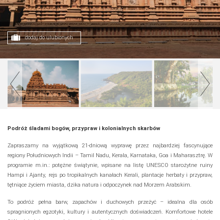
dodaj do ulubionych
Podróż śladami bogów, przypraw i kolonialnych skarbów
Zapraszamy na wyjątkową 21-dniową wyprawę przez najbardziej fascynujące
regiony Południowych Indii – Tamil Nadu, Kerala, Karnataka, Goa i Maharasztrę. W
programie m.in.: potężne świątynie, wpisane na listę UNESCO starożytne ruiny
Hampi i Ajanty, rejs po tropikalnych kanałach Kerali, plantacje herbaty i przypraw,
tętniące życiem miasta, dzika natura i odpoczynek nad Morzem Arabskim.
To podróż pełna barw, zapachów i duchowych przeżyć – idealna dla osób
spragnionych egzotyki, kultury i autentycznych doświadczeń. Komfortowe hotele