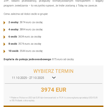
3/4*, lokalni przewodnicy, przejazdy klimatyzowanym transportem i bogaty
program zwiedzania – to wszystko sprawi, że Indie zostaną z Tobą na zawsze.
Cena zależna od ilości osób w grupie:
2 osoby
: 3974 euro za osobę
4 osoby
: 3894 euro za osobę
6 osób
: 3634 euro za osobę
8 osób
: 3574 euro za osobę
10 osób
: 3544 euro za osobę
Dopłata do pokoju jednoosobowego
: 875 euro od osoby
WYBIERZ TERMIN
11.10.2025 - 27.10.2025
3974 EUR
* Płatne w Polsce w USD lub EUR lub równowartość w PLN liczona wg kursu sprzedaży USD/EUR
w RB Polbank z dnia wpłaty.