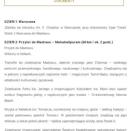
DOKUMENTY
DZIEŃ 1: Warszawa
Zbiórka na lotnisku im. F. Chopina w Warszawie, przy stanowisku Opal Travel.
Wylot z Warszawy do Madrasu.
DZIEŃ 2: Przylot do Madrasu – Mahabalipuram (60 km / ok. 2 godz.)
Przylot do Madrasu.
Witamy w Indiach.
Transfer do zwiedzania Madrasu, obecnie znanego jako Chennai – wielkiego
centrum przemysłowego, handlowego, naukowego i kulturalnego. Znajdujemy się
w jednym z najciekawszych regionów Indii – magicznym Tamil Nadu, słynącym z
odrębności kulturowej i językowej.
Zwiedzanie Fortu św. Jerzego z imponującym Kościołem św. Marii oraz spacer
wzdłuż fragmentu jednej z najdłuższych plaż świata – 12-kilometrowej Marina
Beach.
Wizyta w Katedrze św. Tomasza, wzniesionej na miejscu, gdzie – według tradycji –
został pochowany apostoł Tomasz. W podziemiach świątyni znajdują się jego
relikwie, a także polski akcent – tablica upamiętniająca wizytę Jana Pawła II.
Zwiedzanie imponującej, piramidalnej Świątyni Kapaleśwarar, poświęconej bogom