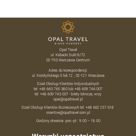
Opal Travel
ul. Kabacki Dukt 8/72
02-793
Warszawa
Centrum
Adres do korespondencji:
ul. Korotyńskiego 5 lok.12 , 02-121 Wraszawa
Dział Obsługi Klientów Indywidualnych
tel:
+48 663 765 380
lub
+48 609 746 007
tel:
+48 609 743 007
- bilety lotnicze, wizy
opal@opaltravel.pl
Dział Obsługi Klientów Biznesowych tel:
+48 662 257 618
incentive@opaltravel.com.pl
Godziny otwarcia: pon.-pt.: 9.00 – 18.00