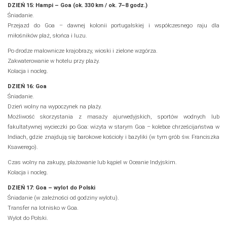
DZIEŃ 15: Hampi – Goa (ok. 330 km / ok. 7–8 godz.)
Śniadanie.
Przejazd do Goa – dawnej kolonii portugalskiej i współczesnego raju dla
miłośników plaż, słońca i luzu.
Po drodze malownicze krajobrazy, wioski i zielone wzgórza.
Zakwaterowanie w hotelu przy plaży.
Kolacja i nocleg.
DZIEŃ 16: Goa
Śniadanie.
Dzień wolny na wypoczynek na plaży.
Możliwość skorzystania z masaży ajurwedyjskich, sportów wodnych lub
fakultatywnej wycieczki po Goa: wizyta w starym Goa – kolebce chrześcijaństwa w
Indiach, gdzie znajdują się barokowe kościoły i bazyliki (w tym grób św. Franciszka
Ksawerego).
Czas wolny na zakupy, plażowanie lub kąpiel w Oceanie Indyjskim.
Kolacja i nocleg.
DZIEŃ 17: Goa – wylot do Polski
Śniadanie (w zależności od godziny wylotu).
Transfer na lotnisko w Goa.
Wylot do Polski.