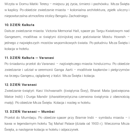
Wizyta w Domu Matki Teresy – miejscu jej życia, śmierci i pochówku. Msza Święta
w kaplicy. Po obiedzie zwiedzanie miasta – kolonialna architektura, zgiełk uliczny i
niepowtarzalna atmosfera stolicy Bengalu Zachodniego.
10. DZIEŃ: Kalkuta
Dalsze zwiedzanie miasta: Victoria Memorial Hall, spacer po Targu Kwiatowym nad
Gangesem, modlitwa w świątyni dżinijskiej oraz podziwianie Mostu Howrah –
jednego z największych mostów wspornikowych świata. Po południu Msza Święta i
kolacja w hotelu.
11. DZIEŃ: Kalkuta — Varanasi
Po śniadaniu przelot do Varanasi – najświętszego miasta hinduizmu. Po obiedzie
zwiedzanie i udział w ceremonii Ganga Aarti – modlitwie kapłanów i pielgrzymów
na brzegu Gangesu, oglądanej z łodzi. Msza Święta i kolacja.
12. DZIEŃ: Varanasi
Zwiedzanie świątyń: Kasi Vishwanath (świątynia Śiwy), Bharat Mata (poświęcona
Matce Indii) i Durga Mandir (charakterystyczna czerwona świątynia z obecnością
małp). Po obiedzie Msza Święta. Kolacja i nocleg w hotelu.
13. DZIEŃ: Varanasi — Mumbai
Przelot do Mumbaju. Po obiedzie spacer przy Bramie Indii – symbolu miasta – i
kawa w legendarnym hotelu Taj Mahal Palace (działa od 1903 r.). Wieczorna Msza
Święta, a następnie kolacja w hotelu i odpoczynek.