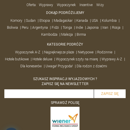
Oferta:
Wyprawy
Wypoczynek
Incentive
Wizy
DOKĄD PODRÓŻUJEMY
Komory
Sudan
Etiopia
Madagaskar
Kanada
USA
Kolumbia
Boliwia
Peru
Argentyna
Fidżi
Tonga
Indie
Japonia
Iran
Rosja
Kambodża
Malezja
Birma
KATEGORIE PODRÓŻY
Wypoczynek A-Z
Najpiękniejsze plaże
Nietypowe
Rodzinnie
Hotele butikowe
Hotele deluxe
Wypoczynek szyty na miarę
Wyprawy A-Z
Dla koneserów
Uwaga! Przygoda!
Dla rodzin z dziećmi
SZUKASZ INSPIRACJI WYJAZDOWYCH ?
ZAPISZ SIĘ NA NEWSLETTER
SPRAWDŹ POLISĘ