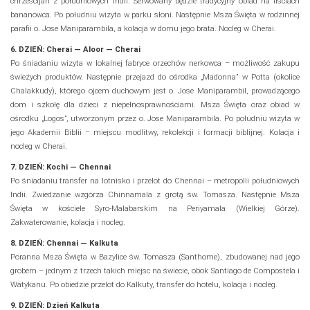
chrześcijan z południowych Indii. Serwowany będzie tradycyjny obiad na liściach
bananowca. Po południu wizyta w parku słoni. Następnie Msza Święta w rodzinnej
parafii o. Jose Maniparambila, a kolacja w domu jego brata. Nocleg w Cherai.
6. DZIEŃ: Cherai — Aloor — Cherai
Po śniadaniu wizyta w lokalnej fabryce orzechów nerkowca – możliwość zakupu
świeżych produktów. Następnie przejazd do ośrodka „Madonna” w Potta (okolice
Chalakkudy), którego ojcem duchowym jest o. Jose Maniparambil, prowadzącego
dom i szkołę dla dzieci z niepełnosprawnościami. Msza Święta oraz obiad w
ośrodku „Logos”, utworzonym przez o. Jose Maniparambila. Po południu wizyta w
jego Akademii Biblii – miejscu modlitwy, rekolekcji i formacji biblijnej. Kolacja i
nocleg w Cherai.
7. DZIEŃ: Kochi — Chennai
Po śniadaniu transfer na lotnisko i przelot do Chennai – metropolii południowych
Indii. Zwiedzanie wzgórza Chinnamala z grotą św. Tomasza. Następnie Msza
Święta w kościele Syro-Malabarskim na Periyamala (Wielkiej Górze).
Zakwaterowanie, kolacja i nocleg.
8. DZIEŃ: Chennai — Kalkuta
Poranna Msza Święta w Bazylice św. Tomasza (Santhome), zbudowanej nad jego
grobem – jednym z trzech takich miejsc na świecie, obok Santiago de Compostela i
Watykanu. Po obiedzie przelot do Kalkuty, transfer do hotelu, kolacja i nocleg.
9. DZIEŃ: Dzień Kalkuta