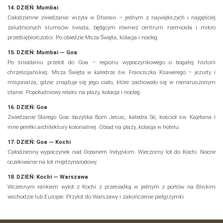
14. DZIEŃ: Mumbai
Całodzienne zwiedzanie: wizyta w Dharavi – jednym z największych i najgęściej
zaludnionych slumsów świata, będącym również centrum rzemiosła i mikro
przedsiębiorczości. Po obiedzie Msza Święta, kolacja i nocleg.
15. DZIEŃ: Mumbai — Goa
Po śniadaniu przelot do Goa – regionu wypoczynkowego o bogatej historii
chrześcijańskiej. Msza Święta w katedrze św. Franciszka Ksawerego – jezuity i
misjonarza, gdzie znajduje się jego ciało, które zachowało się w nienaruszonym
stanie. Popołudniowy relaks na plaży, kolacja i nocleg.
16. DZIEŃ: Goa
Zwiedzanie Starego Goa: bazylika Bom Jesus, katedra Sé, kościół św. Kajetana i
inne perełki architektury kolonialnej. Obiad na plaży, kolacja w hotelu.
17. DZIEŃ: Goa — Kochi
Całodzienny wypoczynek nad Oceanem Indyjskim. Wieczorny lot do Kochi. Nocne
oczekiwanie na lot międzynarodowy.
18. DZIEŃ: Kochi — Warszawa
Wczesnym rankiem wylot z Kochi z przesiadką w jednym z portów na Bliskim
wschodzie lub Europie. Przylot do Warszawy i zakończenie pielgrzymki.