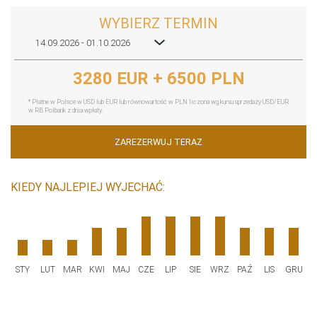
WYBIERZ TERMIN
14.09.2026 - 01.10.2026
3280 EUR + 6500 PLN
* Płatne w Polsce w USD lub EUR lub równowartość w PLN liczona wg kursu sprzedaży USD/EUR
w RB Polbank z dnia wpłaty.
ZAREZERWUJ TERAZ
KIEDY NAJLEPIEJ WYJECHAĆ:
STY
LUT
MAR
KWI
MAJ
CZE
LIP
SIE
WRZ
PAŹ
LIS
GRU