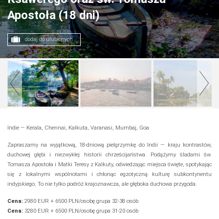
Apostoła (18 dni)
dodaj do ulubionych
Indie — Kerala, Chennai, Kalkuta, Varanasi, Mumbaj, Goa
Zapraszamy na wyjątkową, 18-dniową pielgrzymkę do Indii — kraju kontrastów,
duchowej głębi i niezwykłej historii chrześcijaństwa. Podążymy śladami św.
Tomasza Apostoła i Matki Teresy z Kalkuty, odwiedzając miejsca święte, spotykając
się z lokalnymi wspólnotami i chłonąc egzotyczną kulturę subkontynentu
indyjskiego. To nie tylko podróż krajoznawcza, ale głęboka duchowa przygoda.
Cena:
2980 EUR + 6500 PLN/osobę grupa 32-38 osób
Cena:
3280 EUR + 6500 PLN/osobę grupa 31-20 osób