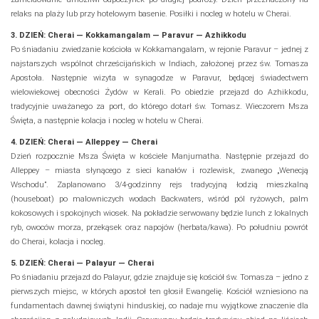
relaks na plaży lub przy hotelowym basenie. Posiłki i nocleg w hotelu w Cherai.
3. DZIEŃ: Cherai — Kokkamangalam — Paravur — Azhikkodu
Po śniadaniu zwiedzanie kościoła w Kokkamangalam, w rejonie Paravur – jednej z
najstarszych wspólnot chrześcijańskich w Indiach, założonej przez św. Tomasza
Apostoła. Następnie wizyta w synagodze w Paravur, będącej świadectwem
wielowiekowej obecności Żydów w Kerali. Po obiedzie przejazd do Azhikkodu,
tradycyjnie uważanego za port, do którego dotarł św. Tomasz. Wieczorem Msza
Święta, a następnie kolacja i nocleg w hotelu w Cherai.
4. DZIEŃ: Cherai — Alleppey — Cherai
Dzień rozpocznie Msza Święta w kościele Manjumatha. Następnie przejazd do
Alleppey – miasta słynącego z sieci kanałów i rozlewisk, zwanego „Wenecją
Wschodu”. Zaplanowano 3/4-godzinny rejs tradycyjną łodzią mieszkalną
(houseboat) po malowniczych wodach Backwaters, wśród pól ryżowych, palm
kokosowych i spokojnych wiosek. Na pokładzie serwowany będzie lunch z lokalnych
ryb, owoców morza, przekąsek oraz napojów (herbata/kawa). Po południu powrót
do Cherai, kolacja i nocleg.
5. DZIEŃ: Cherai — Palayur — Cherai
Po śniadaniu przejazd do Palayur, gdzie znajduje się kościół św. Tomasza – jedno z
pierwszych miejsc, w których apostoł ten głosił Ewangelię. Kościół wzniesiono na
fundamentach dawnej świątyni hinduskiej, co nadaje mu wyjątkowe znaczenie dla