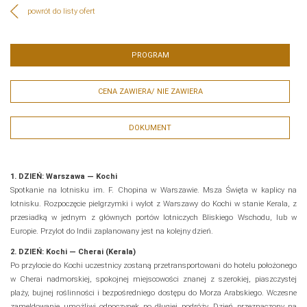
powrót do listy ofert
PROGRAM
CENA ZAWIERA/ NIE ZAWIERA
DOKUMENT
1. DZIEŃ: Warszawa — Kochi
Spotkanie na lotnisku im. F. Chopina w Warszawie. Msza Święta w kaplicy na
lotnisku. Rozpoczęcie pielgrzymki i wylot z Warszawy do Kochi w stanie Kerala, z
przesiadką w jednym z głównych portów lotniczych Bliskiego Wschodu, lub w
Europie. Przylot do Indii zaplanowany jest na kolejny dzień.
2. DZIEŃ: Kochi — Cherai (Kerala)
Po przylocie do Kochi uczestnicy zostaną przetransportowani do hotelu położonego
w Cherai nadmorskiej, spokojnej miejscowości znanej z szerokiej, piaszczystej
plaży, bujnej roślinności i bezpośredniego dostępu do Morza Arabskiego. Wczesne
zameldowanie umożliwi odpoczynek po długiej podróży. Dzień przeznaczony na