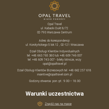
Opal Travel
ul. Kabacki Dukt 8/72
02-793
Warszawa
Centrum
Adres do korespondencji:
ul. Korotyńskiego 5 lok.12 , 02-121 Wraszawa
Dział Obsługi Klientów Indywidualnych
tel:
+48 663 765 380
lub
+48 609 746 007
tel:
+48 609 743 007
- bilety lotnicze, wizy
opal@opaltravel.pl
Dział Obsługi Klientów Biznesowych tel:
+48 662 257 618
incentive@opaltravel.com.pl
Godziny otwarcia: pon.-pt.: 9.00 – 18.00
Warunki uczestnictwa
Znajdź nas na mapie