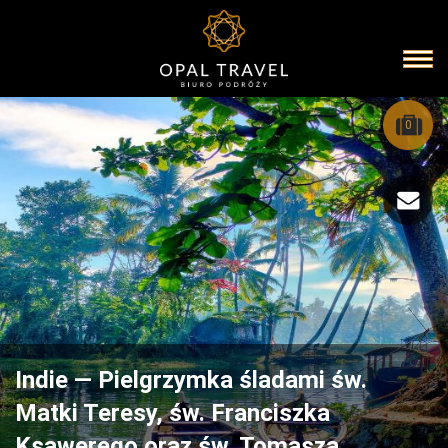
0
Indie — Pielgrzymka śladami św.
Matki Teresy, św. Franciszka
Ksawerego oraz św. Tomasza