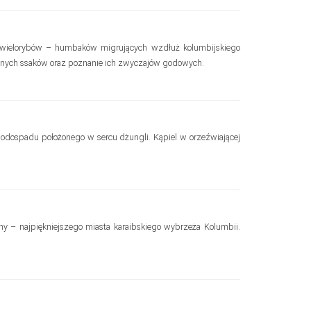
i wielorybów – humbaków migrujących wzdłuż kolumbijskiego
żnych ssaków oraz poznanie ich zwyczajów godowych.
 wodospadu położonego w sercu dżungli. Kąpiel w orzeźwiającej
eny – najpiękniejszego miasta karaibskiego wybrzeża Kolumbii.