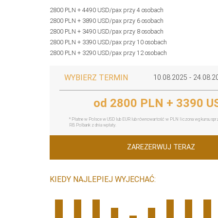
2800 PLN + 4490 USD/pax przy 4 osobach
2800 PLN + 3890 USD/pax przy 6 osobach
2800 PLN + 3490 USD/pax przy 8 osobach
2800 PLN + 3390 USD/pax przy 10 osobach
2800 PLN + 3290 USD/pax przy 12 osobach
WYBIERZ TERMIN
10.08.2025 - 24.08.2
od 2800 PLN + 3390 U
* Płatne w Polsce w USD lub EUR lub równowartość w PLN liczona wg kursu s
RB Polbank z dnia wpłaty.
ZAREZERWUJ TERAZ
KIEDY NAJLEPIEJ WYJECHAĆ: