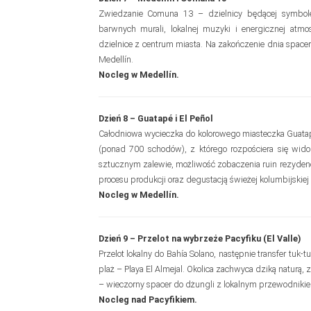
Zwiedzanie Comuna 13 – dzielnicy będącej symbolem
barwnych murali, lokalnej muzyki i energicznej atmos
dzielnice z centrum miasta. Na zakończenie dnia space
Medellín.
Nocleg w Medellín.
Dzień 8 – Guatapé i El Peñol
Całodniowa wycieczka do kolorowego miasteczka Guatapé.
(ponad 700 schodów), z którego rozpościera się wido
sztucznym zalewie, możliwość zobaczenia ruin rezydencj
procesu produkcji oraz degustacją świeżej kolumbijskiej 
Nocleg w Medellín.
Dzień 9 – Przelot na wybrzeże Pacyfiku (El Valle)
Przelot lokalny do Bahía Solano, następnie transfer tuk-
plaż – Playa El Almejal. Okolica zachwyca dziką naturą,
– wieczorny spacer do dżungli z lokalnym przewodniki
Nocleg nad Pacyfikiem.