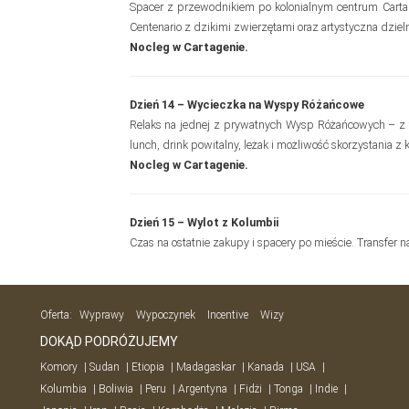
Spacer z przewodnikiem po kolonialnym centrum Cart
Centenario z dzikimi zwierzętami oraz artystyczna dziel
Nocleg w Cartagenie.
Dzień 14 – Wycieczka na Wyspy Różańcowe
Relaks na jednej z prywatnych Wysp Różańcowych – z t
lunch, drink powitalny, leżak i możliwość skorzystania z 
Nocleg w Cartagenie.
Dzień 15 – Wylot z Kolumbii
Czas na ostatnie zakupy i spacery po mieście. Transfer n
Oferta:
Wyprawy
Wypoczynek
Incentive
Wizy
DOKĄD PODRÓŻUJEMY
Komory
Sudan
Etiopia
Madagaskar
Kanada
USA
Kolumbia
Boliwia
Peru
Argentyna
Fidżi
Tonga
Indie