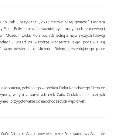
y Kolumbii, nazywanej „2600 metrów bliżej gwiazd”. Program
zy Placu Bolívara oraz najważniejszych budynkach rządowych i
ym Muzeum Złota, które posiada jedną z największych kolekcji
 południu wjazd na wzgórze Monserrate, skąd podziwia się
żliwość odwiedzenia Muzeum Botero, prezentującego prace
ka La Macarena, położonego w pobliżu Parku Narodowego Sierra de
zyrody, w tym z barwnych rzek Caño Cristales oraz licznych
ynek i przygotowanie do nadchodzących wędrówek.
 Caño Cristales. Szlak prowadzi przez Park Narodowy Sierra de