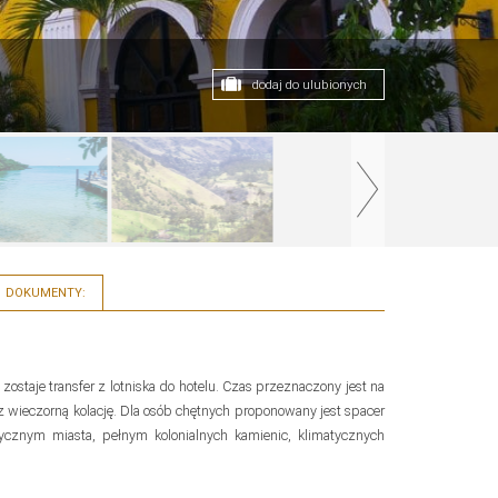
dodaj do ulubionych
DOKUMENTY:
zostaje transfer z lotniska do hotelu. Czas przeznaczony jest na
 wieczorną kolację. Dla osób chętnych proponowany jest spacer
rycznym miasta, pełnym kolonialnych kamienic, klimatycznych