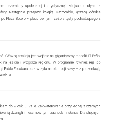
 przemiany społecznej i artystycznej. Miejsce to słynie z
fery. Następnie przejazd kolejką Metrocable, łączącą górskie
r po Plaza Botero – placu pełnym rzeźb artysty pochodzącego z
 Główną atrakcją jest wejście na gigantyczny monolit El Peñol
k na jeziora i wzgórza regionu. W programie również rejs po
i Pablo Escobara oraz wizyta na plantacji kawy – z prezentacją
Arabiki.
tukiem do wioski El Valle. Zakwaterowanie przy jednej z czarnych
 zielenią dżungli i niesamowitymi zachodami słońca. Dla chętnych
em.