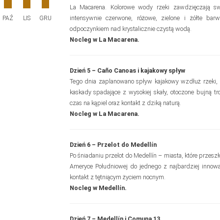
La Macarena. Kolorowe wody rzeki zawdzięczają sw
intensywnie czerwone, różowe, zielone i żółte bar
PAŹ
LIS
GRU
odpoczynkiem nad krystalicznie czystą wodą.
Nocleg w La Macarena.
Dzień 5 – Caño Canoas i kajakowy spływ
Tego dnia zaplanowano spływ kajakowy wzdłuż rzek
kaskady spadające z wysokiej skały, otoczone bujną tro
czas na kąpiel oraz kontakt z dziką naturą.
Nocleg w La Macarena.
Dzień 6 – Przelot do Medellín
Po śniadaniu przelot do Medellín – miasta, które przes
Ameryce Południowej do jednego z najbardziej innowac
kontakt z tętniącym życiem nocnym.
Nocleg w Medellín.
Dzień 7 – Medellín i Comuna 13