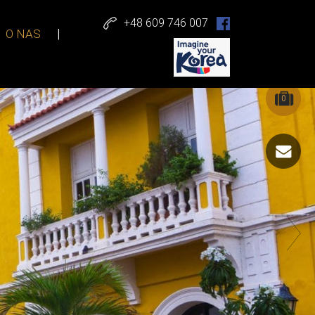
+48 609 746 007
O NAS
0