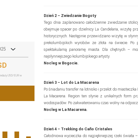
Dzień 2 – Zwiedzanie Bogoty
Tego dnia zaplanowano całodzienne zwiedzanie stolic
obejmuje spacer po dzielnicy La Candelaria, wizytę pr
historycznych. Następnie przewidziano wizytę w słynn
prekolumbijskich wyrobów ze złota na świecie. Po
025
spektakularną panoramę miasta. Dla chętnych – mo
najsłynniejszego kolumbijskiego artysty.
Nocleg w Bogocie.
SD
przedaży USD/EUR w
Dzień 3 – Lot do La Macarena
Po śniadaniu transfer na lotnisko i przelot do miastecz
La Macarena. Region ten słynie z unikalnych form pr
wodospadów. Po zakwaterowaniu czas wolny na odpocz
Nocleg w La Macarena.
Dzień 4 – Trekking do Caño Cristales
Całodniowa wycieczka do najpiękniejszej rzeki świata –