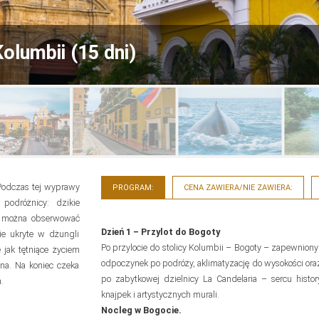
lumbii (15 dni)
 Podczas tej wyprawy
PROGRAM:
CENA ZAWIERA/NIE ZAWIERA:
 podróżnicy: dzikie
u można obserwować
Dzień 1 – Przylot do Bogoty
ie ukryte w dżungli
Po przylocie do stolicy Kolumbii – Bogoty – zapewniony 
jak tętniące życiem
odpoczynek po podróży, aklimatyzację do wysokości oraz
ena. Na koniec czeka
po zabytkowej dzielnicy La Candelaria – sercu histo
.
knajpek i artystycznych murali.
Nocleg w Bogocie.