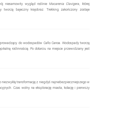
ój niesamowity wygląd roślinie
Macarenia Clavigera
, której
wy tworzą bajeczny krajobraz. Trekking zakończony zostaje
i, prowadzący do wodospadów Caño Canoa. Wodospady tworzą
pikalną roślinnością. Po dotarciu na miejsce przewidziany jest
zło niezwykłą transformację z niegdyś najniebezpieczniejszego w
yjnych. Czas wolny na eksplorację miasta, kolację i pierwszy