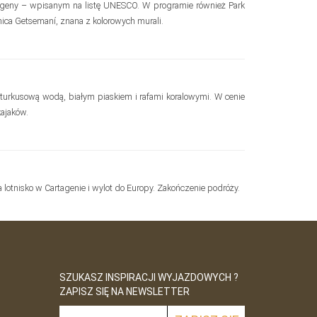
ageny – wpisanym na listę UNESCO. W programie również Park
nica Getsemaní, znana z kolorowych murali.
urkusową wodą, białym piaskiem i rafami koralowymi. W cenie
kajaków.
a lotnisko w Cartagenie i wylot do Europy. Zakończenie podróży.
SZUKASZ INSPIRACJI WYJAZDOWYCH ?
ZAPISZ SIĘ NA NEWSLETTER