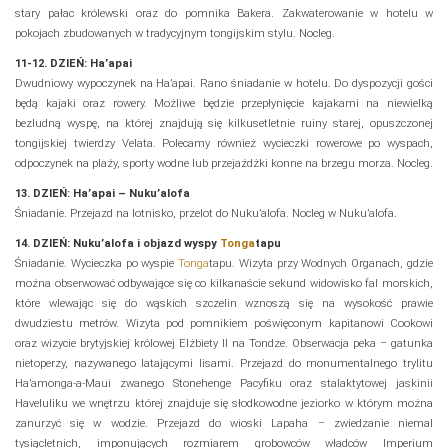
stary pałac królewski oraz do pomnika Bakera. Zakwaterowanie w hotelu w
pokojach zbudowanych w tradycyjnym tongijskim stylu. Nocleg.
11-12. DZIEŃ: Ha’apai
Dwudniowy wypoczynek na Ha’apai. Rano śniadanie w hotelu. Do dyspozycji gości
będą kajaki oraz rowery. Możliwe będzie przepłynięcie kajakami na niewielką
bezludną wyspę, na której znajdują się kilkusetletnie ruiny starej, opuszczonej
tongijskiej twierdzy Velata. Polecamy również wycieczki rowerowe po wyspach,
odpoczynek na plaży, sporty wodne lub przejażdżki konne na brzegu morza. Nocleg.
13. DZIEŃ: Ha’apai – Nuku’alofa
Śniadanie. Przejazd na lotnisko, przelot do Nuku’alofa. Nocleg w Nuku’alofa.
14. DZIEŃ: Nuku’alofa i objazd wyspy
Tonga
tapu
Śniadanie. Wycieczka po wyspie
Tonga
tapu. Wizyta przy Wodnych Organach, gdzie
można obserwować odbywające się co kilkanaście sekund widowisko fal morskich,
które wlewając się do wąskich szczelin wznoszą się na wysokość prawie
dwudziestu metrów. Wizyta pod pomnikiem poświęconym kapitanowi Cookowi
oraz wizycie brytyjskiej królowej Elżbiety II na Tondze. Obserwacja peka – gatunka
nietoperzy, nazywanego latającymi lisami. Przejazd do monumentalnego trylitu
Ha’amonga-a-Maui zwanego Stonehenge Pacyfiku oraz stalaktytowej jaskinii
Haveluliku we wnętrzu której znajduje się słodkowodne jeziorko w którym można
zanurzyć się w wodzie. Przejazd do wioski Lapaha – zwiedzanie niemal
tysiącletnich, imponujących rozmiarem grobowców władców Imperium