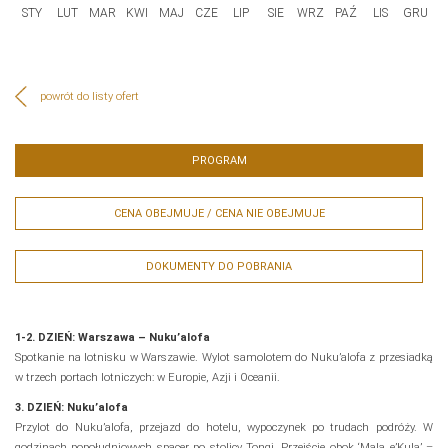
STY
LUT
MAR
KWI
MAJ
CZE
LIP
SIE
WRZ
PAŹ
LIS
GRU
powrót do listy ofert
PROGRAM
CENA OBEJMUJE / CENA NIE OBEJMUJE
DOKUMENTY DO POBRANIA
1-2. DZIEŃ: Warszawa – Nuku’alofa
Spotkanie na lotnisku w Warszawie. Wylot samolotem do Nuku’alofa z przesiadką
w trzech portach lotniczych: w Europie, Azji i Oceanii.
3. DZIEŃ: Nuku’alofa
Przylot do Nuku’alofa, przejazd do hotelu, wypoczynek po trudach podróży. W
godzinach popołudniowych spacer po stolicy Tongi. Przejście obok ‘Mala e’Kula’ –