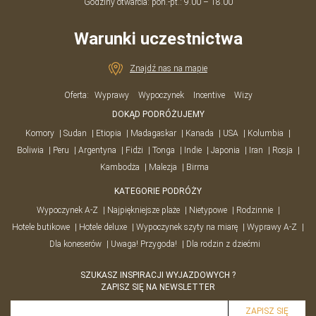
Godziny otwarcia: pon.-pt.: 9.00 – 18.00
Warunki uczestnictwa
Znajdź nas na mapie
Oferta:
Wyprawy
Wypoczynek
Incentive
Wizy
DOKĄD PODRÓŻUJEMY
Komory
Sudan
Etiopia
Madagaskar
Kanada
USA
Kolumbia
Boliwia
Peru
Argentyna
Fidżi
Tonga
Indie
Japonia
Iran
Rosja
Kambodża
Malezja
Birma
KATEGORIE PODRÓŻY
Wypoczynek A-Z
Najpiękniejsze plaże
Nietypowe
Rodzinnie
Hotele butikowe
Hotele deluxe
Wypoczynek szyty na miarę
Wyprawy A-Z
Dla koneserów
Uwaga! Przygoda!
Dla rodzin z dziećmi
SZUKASZ INSPIRACJI WYJAZDOWYCH ?
ZAPISZ SIĘ NA NEWSLETTER