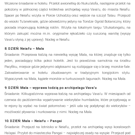
Wczesne śniadanie w hotelu. Przelot awionetką do Nuku’alofa, następnie przelot na
położony w północnej części królestwa archipelag wysp Vava’u, do miasta Neiafu.
Spacer po Neiafu: wizyta w Porcie Uchodźcy oraz wejście na szczyt Talau. Przejazd
do wioski Tu’anekivale, gdzie odwiedzimy jedyny na Tondze Ogród Botaniczny, który
posiada imponującą kolekcję roślin. Wizyta na lokalnym targu ‘Utukalongalu, na
którym zakupić można m.in. oryginalne rękodzieło czy suszoną wanilię (wyspy
Vava’u słyną z jej uprawy). Nocleg w Neiafu.
8. DZIEŃ: Neiafu – Mala
Śniadanie. Przeprawa łodzią na niewielką wyspę Mala, na której znajduje się tylko
jeden, posiadający kilka pokoi hotelik. Jest to prawdziwa samotnia na środku
Pacyfiku, miejsce gdzie jedynymi odgłosami są rozbijające się o brzeg morskie fale.
Zakwaterowanie w hotelu zbudowanym w tradycyjnym tongijskim stylu.
Wypoczynek na Mala, kąpiele morskie w turkusowych lagunach. Nocleg na Mala.
9. DZIEŃ: Mala – wyprawa łodzią po archipelagu Vava’u
Śniadanie. Kilkugodzinna wyprawa łodzią na archipelagu Vava’u. W miesiącach od
czerwca do października wypatrywanie wielorybów humbaków, które przypływają w
te rejony by wydać na świat potomstwo – jeśli uda się podpłynąć do wielorybów –
możliwość pływania i nurkowania z nimi. Nocleg na Mala.
10. DZIEŃ: Mala – Neiafu – Pangai
Śniadanie. Przejazd na lotnisko w Neiafu, przelot na archipelag wysp koralowych
Ha’apai. Przylot do miasteczka Pangai – największej osady na wyspie. Przejazd pod