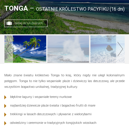
TONGA
–
OSTATNIE KRÓLESTWO PACYFIKU (16 dni)
dodaj do ulubionych
Mało znane światu królestwo Tonga to kraj, który nigdy nie uległ kolonialnym
potęgom. Tonga to nie tylko wspaniałe plaże i dziewiczy las deszczowy, ale przede
wszystkim bogactwo unikalnej, tradycyjnej kultury.
błękitne laguny i wspaniałe tereny nurkowe
najbardziej dziewicze plaże świata i bogactwo frutti di mare
trekkingi w lasach deszczowych i pływanie z wielorybami
odwiedziny i ceremonie w tradycyjnych tongijskich wioskach