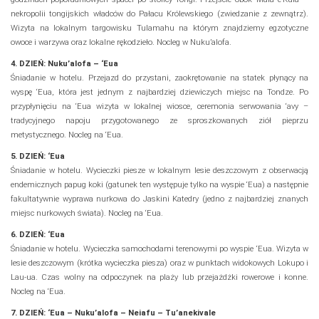
nekropolii tongijskich władców do Pałacu Królewskiego (zwiedzanie z zewnątrz).
Wizyta na lokalnym targowisku Tulamahu na którym znajdziemy egzotyczne
owoce i warzywa oraz lokalne rękodzieło. Nocleg w Nuku’alofa.
4. DZIEŃ: Nuku’alofa
–
‘Eua
Śniadanie w hotelu. Przejazd do przystani, zaokrętowanie na statek płynący na
wyspę ‘Eua, która jest jednym z najbardziej dziewiczych miejsc na Tondze. Po
przypłynięciu na ‘Eua wizyta w lokalnej wiosce, ceremonia serwowania ‘avy –
tradycyjnego napoju przygotowanego ze sproszkowanych ziół pieprzu
metystycznego. Nocleg na ‘Eua.
5. DZIEŃ: ‘Eua
Śniadanie w hotelu. Wycieczki piesze w lokalnym lesie deszczowym z obserwacją
endemicznych papug koki (gatunek ten występuje tylko na wyspie ‘Eua) a następnie
fakultatywnie wyprawa nurkowa do Jaskini Katedry (jedno z najbardziej znanych
miejsc nurkowych świata). Nocleg na ‘Eua.
6. DZIEŃ: ‘Eua
Śniadanie w hotelu. Wycieczka samochodami terenowymi po wyspie ‘Eua. Wizyta w
lesie deszczowym (krótka wycieczka piesza) oraz w punktach widokowych Lokupo i
Lau-ua. Czas wolny na odpoczynek na plaży lub przejażdżki rowerowe i konne.
Nocleg na ‘Eua.
7. DZIEŃ: ‘Eua – Nuku’alofa – Neiafu – Tu’anekivale