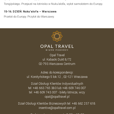
Tongijskiego. Przejazd na lotnisko w Nuku’alofa, wylot samolotem do Europy.
15-16. DZIEŃ: Nuku’alofa – Warszawa
Przelot do Europy. Przylot do Warszawy.
Opal Travel
ul. Kabacki Dukt 8/72
02-793
Warszawa
Centrum
Adres do korespondencji:
ul. Korotyńskiego 5 lok.12 , 02-121 Wraszawa
Dział Obsługi Klientów Indywidualnych
tel:
+48 663 765 380
lub
+48 609 746 007
tel:
+48 609 743 007
- bilety lotnicze, wizy
opal@opaltravel.pl
Dział Obsługi Klientów Biznesowych tel:
+48 662 257 618
incentive@opaltravel.com.pl