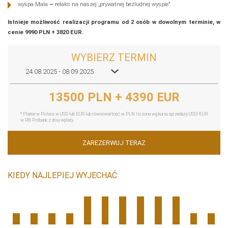
wyspa Mala
–
relaks na naszej „prywatnej bezludnej wyspie”
Istnieje możliwość realizacji programu od 2 osób w dowolnym terminie, w
cenie 9990 PLN + 3820 EUR.
WYBIERZ TERMIN
24.08.2025 - 08.09.2025
13500 PLN + 4390 EUR
* Płatne w Polsce w USD lub EUR lub równowartość w PLN liczona wg kursu sprzedaży USD/EUR
w RB Polbank z dnia wpłaty.
ZAREZERWUJ TERAZ
KIEDY NAJLEPIEJ WYJECHAĆ: